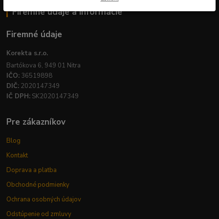
Firemné údaje a informácie
Firemné údaje
Korekta s.r.o.
Bartókova 6, 949 01 Nitra
IČO:
36519898
DIČ:
2020147349
IČ DPH:
SK2020147349
Pre zákazníkov
Blog
Kontakt
Doprava a platba
Obchodné podmienky
Ochrana osobných údajov
Odstúpenie od zmluvy