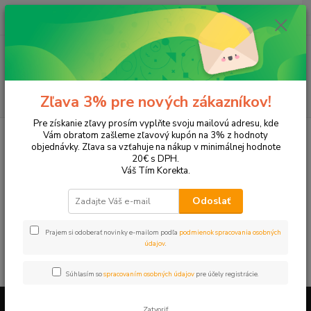
0
ks
EUR
+421 905 615 831
za
0,00 EUR
Menu
Hľadať
Zľava 3% pre nových zákazníkov!
Pre získanie zľavy prosím vyplňte svoju mailovú adresu, kde
Úvod
Tonery a náplne do tlačiarní
Hewlett Packard
HP LaserJet
Vám obratom zašleme zľavový kupón na 3% z hodnoty
Enterprise
LaserJet Enterprise 500mfp M525
objednávky. Zľava sa vzťahuje na nákup v minimálnej hodnote
20€ s DPH.
LaserJet Enterprise 500mfp
Váš Tím Korekta.
M525
Odoslať
V tejto kategórii nebol nájdený žiadny tovar.
Prajem si odoberať novinky e-mailom podľa
podmienok spracovania osobných
údajov
.
Súhlasím so
spracovaním osobných údajov
pre účely registrácie.
Zatvoriť