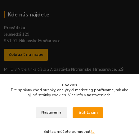
Kde nás nájdete
Prevádzka
:
Jelenecká 129
951 01, Nitrianske Hrnčiarovce
Zobraziť na mape
MHD v Nitre: linka číslo
27
, zastávka
Nitrianske Hrnčiarovce, ZŠ
Cookies
Pre správny chod stránky, analýzy či marketing používame, tak ako
aj iné stránky cookies. Viac info v nastaveniach.
Otváracie hodiny prevádzky:
Pondelok
-
Piatok
: 7:30 - 16:30
Súhlasím
Nastavenia
Súhlas môžete odmietnuť
tu
.
Vytvorené na
Eshop-rychlo.sk