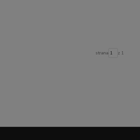
strana
z 1