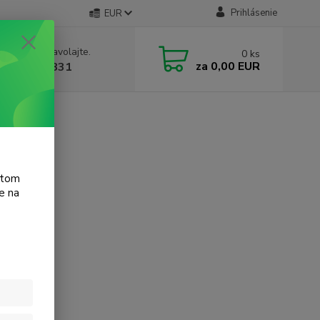
Prihlásenie
EUR
e si rady? Zavolajte.
0
ks
za
0,00 EUR
 905 615 831
nJet 500
atom
e na