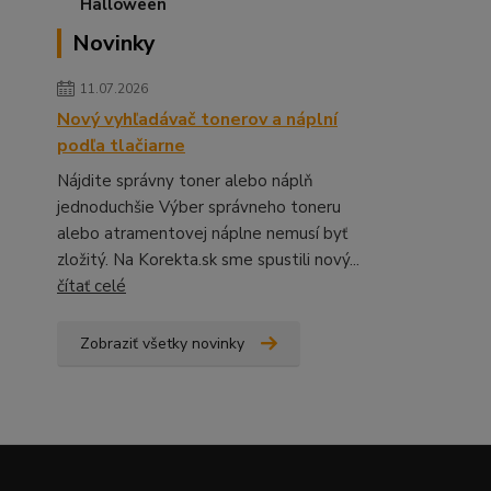
Novinky
11.07.2026
Nový vyhľadávač tonerov a náplní
podľa tlačiarne
Nájdite správny toner alebo náplň
jednoduchšie Výber správneho toneru
alebo atramentovej náplne nemusí byť
zložitý. Na Korekta.sk sme spustili nový...
čítať celé
Zobraziť všetky novinky