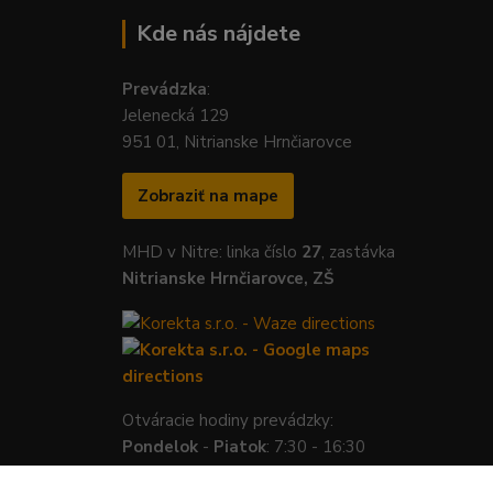
Kde nás nájdete
Prevádzka
:
Jelenecká 129
951 01, Nitrianske Hrnčiarovce
Zobraziť na mape
MHD v Nitre: linka číslo
27
, zastávka
Nitrianske Hrnčiarovce, ZŠ
Otváracie hodiny prevádzky:
Pondelok
-
Piatok
: 7:30 - 16:30