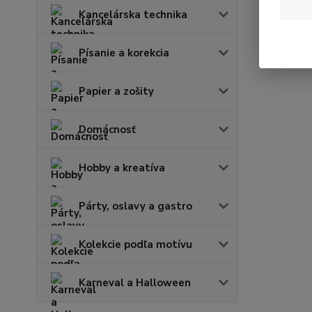
Kancelárska technika
Písanie a korekcia
Papier a zošity
Domácnosť
Hobby a kreatíva
Párty, oslavy a gastro
Kolekcie podľa motívu
Karneval a Halloween