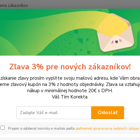
nia zákazníkov
Neviet
Hľadať
+421
onery a náplne do tlačiarní
Hewlett Packard
HP DesignJet
Desig
gnJet 500
Zľava 3% pre nových zákazníkov!
 získanie zľavy prosím vyplňte svoju mailovú adresu, kde Vám obr
ategórii nebol nájdený žiadny tovar.
leme zľavový kupón na 3% z hodnoty objednávky. Zľava sa vzťahuj
nákup v minimálnej hodnote 20€ s DPH.
Váš Tím Korekta.
Odoslať
Prajem si odoberať novinky e-mailom podľa
podmienok spracovania osobných údajov
.