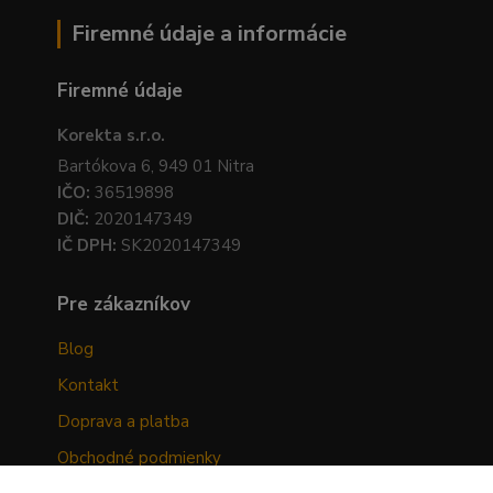
Firemné údaje a informácie
Firemné údaje
Korekta s.r.o.
Bartókova 6, 949 01 Nitra
IČO:
36519898
DIČ:
2020147349
IČ DPH:
SK2020147349
Pre zákazníkov
Blog
Kontakt
Doprava a platba
Obchodné podmienky