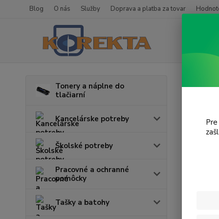
Blog
O nás
Služby
Doprava a platba za tovar
Hodnote
Úvod
T
Tonery a náplne do
tlačiarní
Desi
Kancelárske potreby
Pre
V tejto k
zaš
Školské potreby
Pracovné a ochranné
pomôcky
Tašky a batohy