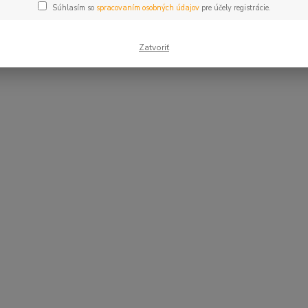
Súhlasím so
spracovaním osobných údajov
pre účely registrácie.
Zatvoriť