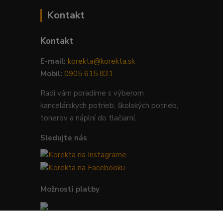
Kontakt
Kontakt
E-mail:
korekta@korekta.sk
Mobil:
0905 615 831
Radi vám poradíme s výberom
kancelárskych potrieb, školských potrieb,
tonerov a náplní do tlačiarní.
Sledujte nás
Možnosti platby