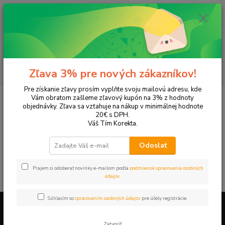
0
ks
EUR
+421 905 615 831
za
0,00 EUR
Menu
Hľadať
Zľava 3% pre nových zákazníkov!
Pre získanie zľavy prosím vyplňte svoju mailovú adresu, kde
Úvod
Tonery a náplne do tlačiarní
Hewlett Packard
HP DesignJet
Vám obratom zašleme zľavový kupón na 3% z hodnoty
DesignJet 70
objednávky. Zľava sa vzťahuje na nákup v minimálnej hodnote
20€ s DPH.
DesignJet 70
Váš Tím Korekta.
Odoslať
V tejto kategórii nebol nájdený žiadny tovar.
Prajem si odoberať novinky e-mailom podľa
podmienok spracovania osobných
údajov
.
Súhlasím so
spracovaním osobných údajov
pre účely registrácie.
Firemné údaje a informácie
Zatvoriť