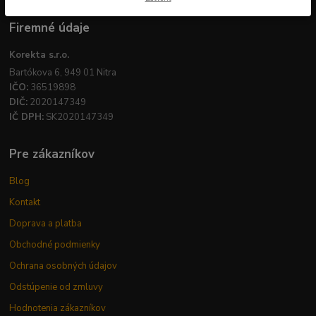
Firemné údaje
Korekta s.r.o.
Bartókova 6, 949 01 Nitra
IČO:
36519898
DIČ:
2020147349
IČ DPH:
SK2020147349
Pre zákazníkov
Blog
Kontakt
Doprava a platba
Obchodné podmienky
Ochrana osobných údajov
Odstúpenie od zmluvy
Hodnotenia zákazníkov