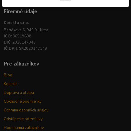
Firemné údaje
Korekta s.r.o.
Bartókova 6, 949 01 Nitra
IČO:
36519898
DIČ:
2020147349
IČ DPH:
SK2020147349
Pre zákazníkov
Blog
Kontakt
Doprava a platba
Obchodné podmienky
Ochrana osobných údajov
Odstúpenie od zmluvy
Hodnotenia zákazníkov