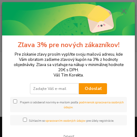
0
ks
+421 905 615 831
za
0,00 EUR
Menu
Hľadať
Zľava 3% pre nových zákazníkov!
Pre získanie zľavy prosím vyplňte svoju mailovú adresu, kde
Úvod
Tonery a náplne do tlačiarní
Hewlett Packard
HP Color LaserJet
Vám obratom zašleme zľavový kupón na 3% z hodnoty
Color LaserJet 2600
objednávky. Zľava sa vzťahuje na nákup v minimálnej hodnote
20€ s DPH.
Color LaserJet 2600
Váš Tím Korekta.
Odoslať
V tejto kategórii nebol nájdený žiadny tovar.
Prajem si odoberať novinky e-mailom podľa
podmienok spracovania osobných
údajov
.
Súhlasím so
spracovaním osobných údajov
pre účely registrácie.
Firemné údaje a informácie
Zatvoriť