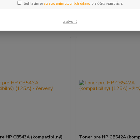
Súhlasím so
spracovaním osobných údajov
pre účely registrácie.
šie
Najlacnejšie
Najdrahšie
Zatvoriť
m 1-4 z 4
re HP CB543A (kompatibilný)
Toner pre HP CB542A (komp