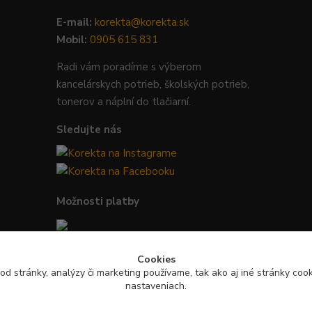
E-mail:
korekta@korekta.sk
Mobil:
0905 615 831
Radi vám poradíme s výberom
kancelárskych potrieb, školských potrieb,
tonerov a náplní do tlačiarní.
Sledujte nás
Možnosti platby
Bezpečná platba kartou, Google Pay,
Cookies
Apple Pay a bankovým prevodom.
od stránky, analýzy či marketing používame, tak ako aj iné stránky cooki
nastaveniach.