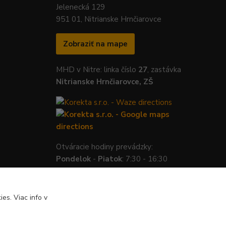
Jelenecká 129
951 01, Nitrianske Hrnčiarovce
Zobraziť na mape
MHD v Nitre: linka číslo
27
, zastávka
Nitrianske Hrnčiarovce, ZŠ
Otváracie hodiny prevádzky:
Pondelok
-
Piatok
: 7:30 - 16:30
es. Viac info v