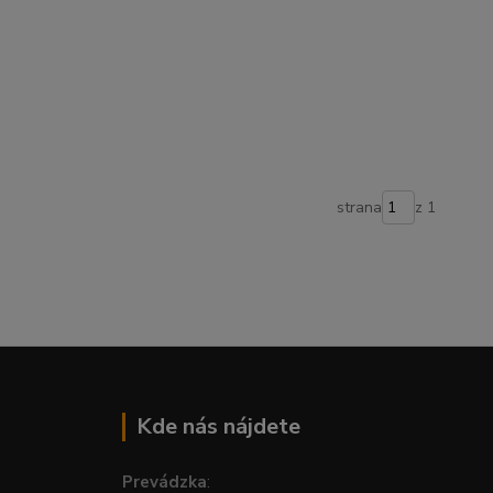
strana
z 1
Kde nás nájdete
Prevádzka
: