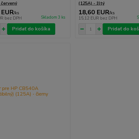
 červený
(125A) - žltý
 EUR
18,60 EUR
/
ks
/
ks
Skladom 3 ks
S
UR
bez DPH
15,12 EUR
bez DPH
Pridať do košíka
Pridať do koš