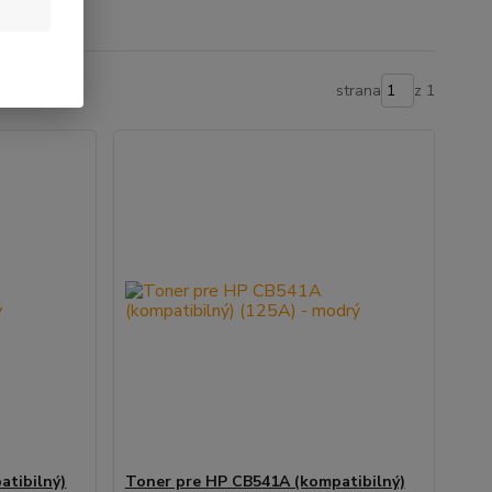
strana
z 1
atibilný)
Toner pre HP CB541A (kompatibilný)