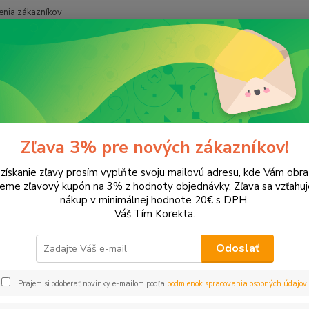
nia zákazníkov
Neviet
Hľadať
+421
onery a náplne do tlačiarní
Hewlett Packard
HP Color LaserJet
C
r LaserJet CP1215
Zľava 3% pre nových zákazníkov!
 získanie zľavy prosím vyplňte svoju mailovú adresu, kde Vám obr
leme zľavový kupón na 3% z hodnoty objednávky. Zľava sa vzťahuj
EUR
Od
nákup v minimálnej hodnote 20€ s DPH.
Váš Tím Korekta.
Odoslať
Upresniť parametr
Prajem si odoberať novinky e-mailom podľa
podmienok spracovania osobných údajov
.