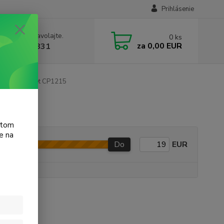
Prihlásenie
e si rady? Zavolajte.
0
ks
za
0,00 EUR
 905 615 831
olor LaserJet CP1215
atom
e na
Do
EUR
e