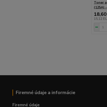
Toner p
(125A) -
18,60
15,12 E
Firemné údaje a informácie
Firemné údaje