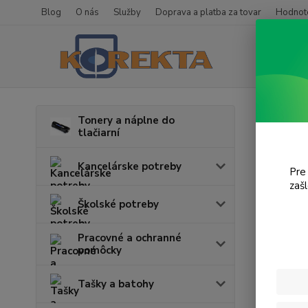
Blog
O nás
Služby
Doprava a platba za tovar
Hodnote
Úvod
T
Tonery a náplne do
tlačiarní
Colo
Kancelárske potreby
Pre
zaš
Cena:
Školské potreby
Pracovné a ochranné
pomôcky
Tašky a batohy