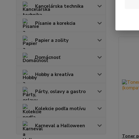
Kancelárska technika
Najnov
Písanie a korekcia
Zobrazuje
Papier a zošity
Domácnosť
Hobby a kreatíva
Párty, oslavy a gastro
Kolekcie podľa motívu
Karneval a Halloween
Toner p