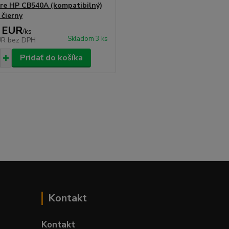
re HP CB540A (kompatibilný)
 čierny
 EUR
/
ks
Skladom 3 ks
UR
bez DPH
Pridať do košíka
Kontakt
Kontakt