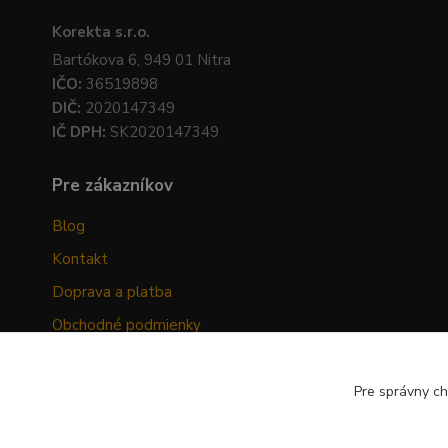
Korekta s.r.o.
Bartókova 6, 949 01 Nitra
IČO:
36519898
DIČ:
2020147349
IČ DPH:
SK2020147349
Pre zákazníkov
Blog
Kontakt
Doprava a platba
Obchodné podmienky
Ochrana osobných údajov
Odstúpenie od zmluvy
Pre správny ch
Hodnotenia zákazníkov