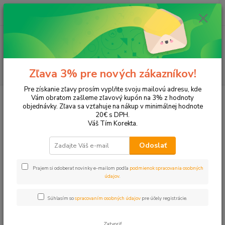
0
ks
EUR
+421 905 615 831
za
0,00 EUR
Menu
Hľadať
Zľava 3% pre nových zákazníkov!
Pre získanie zľavy prosím vyplňte svoju mailovú adresu, kde
Úvod
Tonery a náplne do tlačiarní
Hewlett Packard
HP Color LaserJet
Vám obratom zašleme zľavový kupón na 3% z hodnoty
Color LaserJet MFP Pro M252
objednávky. Zľava sa vzťahuje na nákup v minimálnej hodnote
20€ s DPH.
Color LaserJet MFP Pro M252
Váš Tím Korekta.
Odoslať
Upresniť parametre
Prajem si odoberať novinky e-mailom podľa
podmienok spracovania osobných
údajov
.
Najnovšie
Najlacnejšie
Najdrahšie
Súhlasím so
spracovaním osobných údajov
pre účely registrácie.
Zobrazujem 1-4 z 4
Zatvoriť
strana
z 1