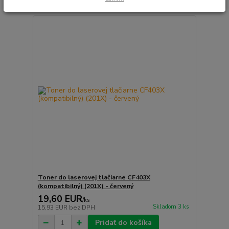
Toner do laserovej tlačiarne CF403X
(kompatibilný) (201X) - červený
19,60 EUR
/
ks
Skladom 3 ks
15,93 EUR
bez DPH
Pridať do košíka