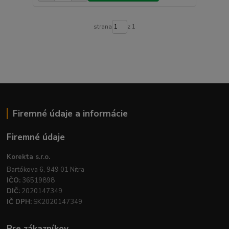
strana
z 1
Firemné údaje a informácie
Firemné údaje
Korekta s.r.o.
Bartókova 6, 949 01 Nitra
IČO:
36519898
DIČ:
2020147349
IČ DPH:
SK2020147349
Pre zákazníkov