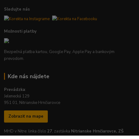
Sledujte nás
Možnosti platby
Bezpečná platba kartou, Google Pay, Apple Pay a bankovým
prevodom.
Kde nás nájdete
Prevádzka
:
Jelenecká 129
951 01, Nitrianske Hrnčiarovce
Zobraziť na mape
MHD v Nitre: linka číslo
27
, zastávka
Nitrianske Hrnčiarovce, ZŠ