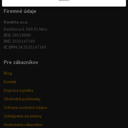
Firemné údaje
Korekta s.r.o.
Bartókova 6, 949 01 Nitra
IČO:
36519898
DIČ:
2020147349
IČ DPH:
SK2020147349
Pre zákazníkov
Blog
Kontakt
Doprava a platba
Obchodné podmienky
Ochrana osobných údajov
Odstúpenie od zmluvy
Hodnotenia zákazníkov