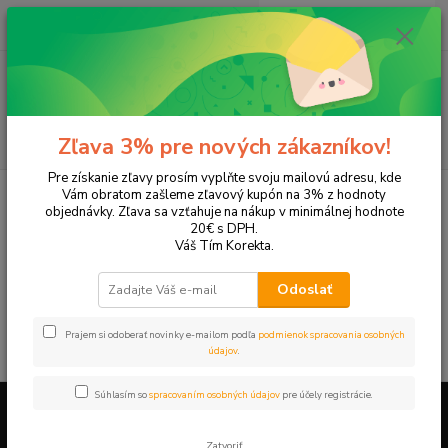
0
ks
EUR
+421 905 615 831
za
0,00 EUR
Menu
Hľadať
Zľava 3% pre nových zákazníkov!
Pre získanie zľavy prosím vyplňte svoju mailovú adresu, kde
Úvod
Tonery a náplne do tlačiarní
Hewlett Packard
HP Color LaserJet
Vám obratom zašleme zľavový kupón na 3% z hodnoty
Color LaserJet 2620
objednávky. Zľava sa vzťahuje na nákup v minimálnej hodnote
20€ s DPH.
Color LaserJet 2620
Váš Tím Korekta.
Odoslať
V tejto kategórii nebol nájdený žiadny tovar.
Prajem si odoberať novinky e-mailom podľa
podmienok spracovania osobných
údajov
.
Súhlasím so
spracovaním osobných údajov
pre účely registrácie.
Firemné údaje a informácie
Zatvoriť