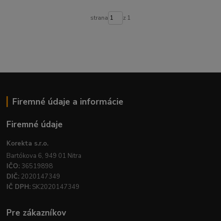
strana
z 1
Firemné údaje a informácie
Firemné údaje
Korekta s.r.o.
Bartókova 6, 949 01 Nitra
IČO:
36519898
DIČ:
2020147349
IČ DPH:
SK2020147349
Pre zákazníkov