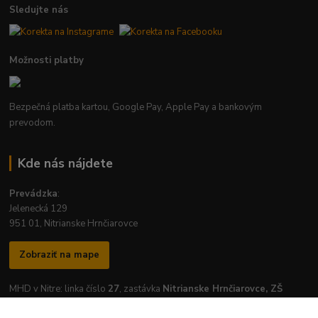
Sledujte nás
Možnosti platby
Bezpečná platba kartou, Google Pay, Apple Pay a bankovým
prevodom.
Kde nás nájdete
Prevádzka
:
Jelenecká 129
951 01, Nitrianske Hrnčiarovce
Zobraziť na mape
MHD v Nitre: linka číslo
27
, zastávka
Nitrianske Hrnčiarovce, ZŠ