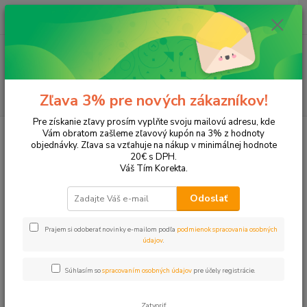
0
ks
+421 905 615 831
za
0,00 EUR
Menu
Hľadať
Zľava 3% pre nových zákazníkov!
Pre získanie zľavy prosím vyplňte svoju mailovú adresu, kde
Úvod
Tonery a náplne do tlačiarní
Hewlett Packard
HP LaserJet Pro
Vám obratom zašleme zľavový kupón na 3% z hodnoty
400, M401a
objednávky. Zľava sa vzťahuje na nákup v minimálnej hodnote
20€ s DPH.
400, M401a
Váš Tím Korekta.
Odoslať
Upresniť parametre
Prajem si odoberať novinky e-mailom podľa
podmienok spracovania osobných
údajov
.
Najnovšie
Najlacnejšie
Najdrahšie
Súhlasím so
spracovaním osobných údajov
pre účely registrácie.
Zobrazujem 1-2 z 2
Zatvoriť
strana
z 1