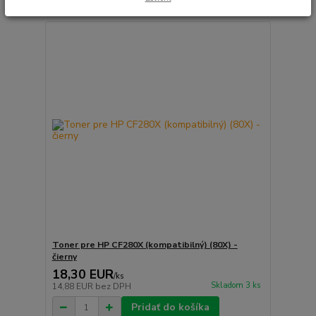
Toner pre HP CF280X (kompatibilný) (80X) -
čierny
18,30 EUR
/
ks
Skladom 3 ks
14,88 EUR
bez DPH
Pridať do košíka