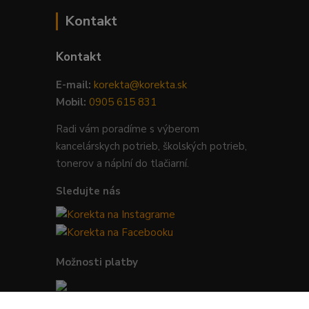
Kontakt
Kontakt
E-mail:
korekta@korekta.sk
Mobil:
0905 615 831
Radi vám poradíme s výberom
kancelárskych potrieb, školských potrieb,
tonerov a náplní do tlačiarní.
Sledujte nás
Možnosti platby