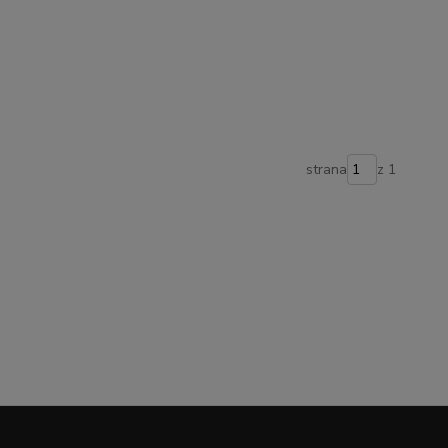
strana
z 1