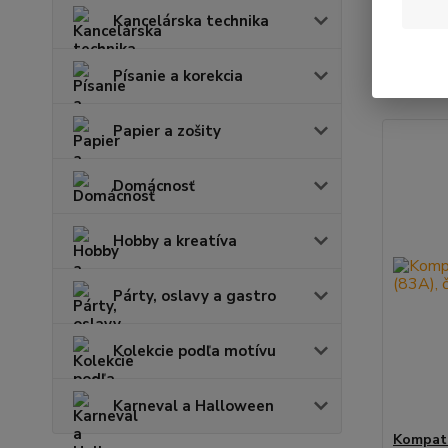
Kancelárska technika
Najnov
Písanie a korekcia
Zobrazuje
Papier a zošity
Domácnosť
Hobby a kreatíva
Párty, oslavy a gastro
Kolekcie podľa motívu
Karneval a Halloween
Kompati