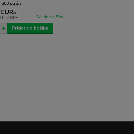
1 500 strán
 EUR
/
ks
Skladom > 5 ks
R
bez DPH
Pridať do košíka