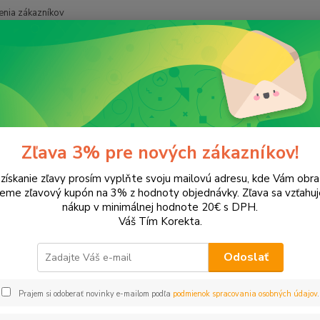
nia zákazníkov
Neviet
Hľadať
+421
onery a náplne do tlačiarní
Hewlett Packard
HP LaserJet Pro
M1
7fw
Zľava 3% pre nových zákazníkov!
 získanie zľavy prosím vyplňte svoju mailovú adresu, kde Vám obr
leme zľavový kupón na 3% z hodnoty objednávky. Zľava sa vzťahuj
EUR
Od
nákup v minimálnej hodnote 20€ s DPH.
Váš Tím Korekta.
Odoslať
Upresniť parametr
Prajem si odoberať novinky e-mailom podľa
podmienok spracovania osobných údajov
.