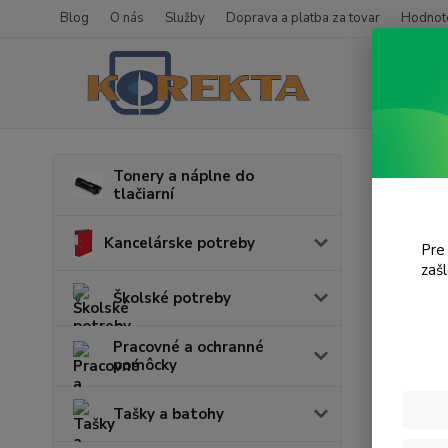
Blog
O nás
Služby
Doprava a platba za tovar
Hodnote
Úvod
T
Tonery a náplne do
tlačiarní
M12
Kancelárske potreby
Pre
zaš
Cena:
Školské potreby
Pracovné a ochranné
pomôcky
Tašky a batohy