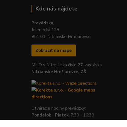
Kde nás nájdete
Prevádzka
:
Jelenecká 129
951 01, Nitrianske Hrnčiarovce
Zobraziť na mape
MHD v Nitre: linka číslo
27
, zastávka
Nitrianske Hrnčiarovce, ZŠ
Otváracie hodiny prevádzky:
Pondelok
-
Piatok
: 7:30 - 16:30