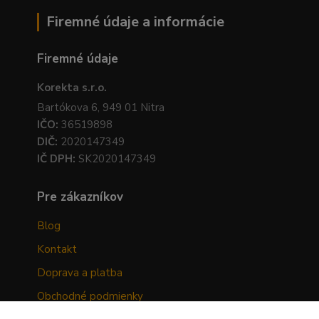
Firemné údaje a informácie
Firemné údaje
Korekta s.r.o.
Bartókova 6, 949 01 Nitra
IČO:
36519898
DIČ:
2020147349
IČ DPH:
SK2020147349
Pre zákazníkov
Blog
Kontakt
Doprava a platba
Obchodné podmienky