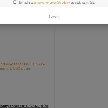
Súhlasím so
spracovaním osobných údajov
pre účely registrácie.
šie
Najlacnejšie
Najdrahšie
Zatvoriť
m 1-1 z 1
bilný toner HP CF283A (83A),