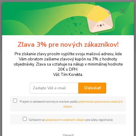
0
ks
EUR
+421 905 615 831
za
0,00 EUR
Menu
Hľadať
Zľava 3% pre nových zákazníkov!
Pre získanie zľavy prosím vyplňte svoju mailovú adresu, kde
Úvod
Tonery a náplne do tlačiarní
Hewlett Packard
HP LaserJet Pro
Vám obratom zašleme zľavový kupón na 3% z hodnoty
P1600
objednávky. Zľava sa vzťahuje na nákup v minimálnej hodnote
20€ s DPH.
P1600
Váš Tím Korekta.
Odoslať
Upresniť parametre
Prajem si odoberať novinky e-mailom podľa
podmienok spracovania osobných
údajov
.
Najnovšie
Najlacnejšie
Najdrahšie
Súhlasím so
spracovaním osobných údajov
pre účely registrácie.
Zobrazujem 1-2 z 2
Zatvoriť
strana
z 1