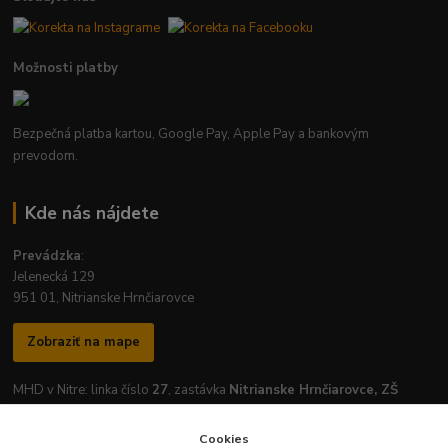
Možnosti platby
Bezpečná platba kartou, Google Pay, Apple Pay a bankovým
prevodom.
Kde nás nájdete
Prevádzka
:
Jelenecká 129
951 01, Nitrianske Hrnčiarovce
Zobraziť na mape
MHD v Nitre: linka číslo
27
, zastávka
Nitrianske Hrnčiarovce, ZŠ
Cookies