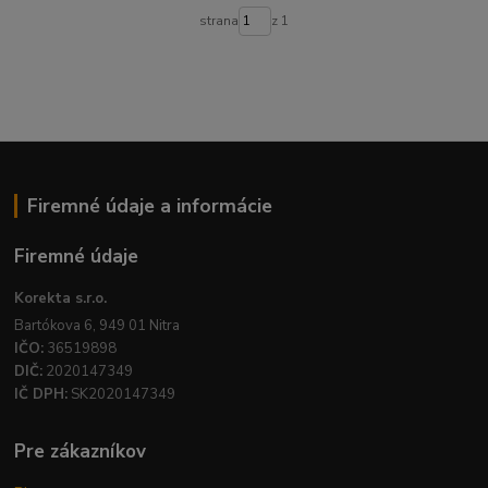
strana
z 1
Firemné údaje a informácie
Firemné údaje
Korekta s.r.o.
Bartókova 6, 949 01 Nitra
IČO:
36519898
DIČ:
2020147349
IČ DPH:
SK2020147349
Pre zákazníkov