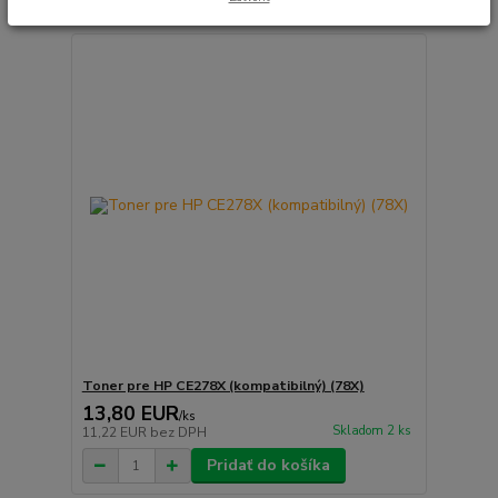
Toner pre HP CE278X (kompatibilný) (78X)
13,80 EUR
/
ks
Skladom 2 ks
11,22 EUR
bez DPH
Pridať do košíka