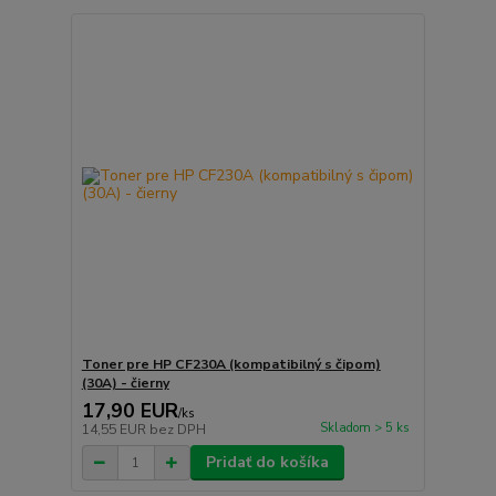
Toner pre HP CF230A (kompatibilný s čipom)
(30A) - čierny
17,90 EUR
/
ks
Skladom > 5 ks
14,55 EUR
bez DPH
Pridať do košíka