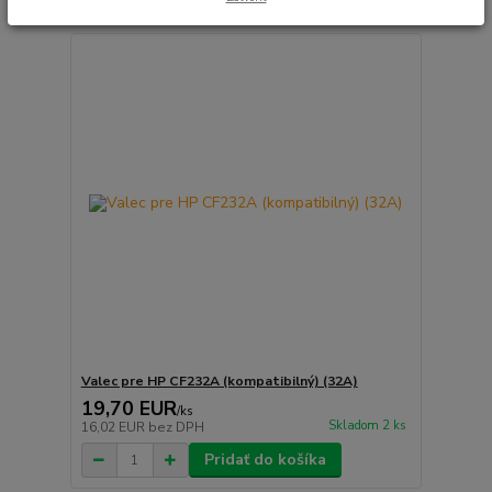
Valec pre HP CF232A (kompatibilný) (32A)
19,70 EUR
/
ks
Skladom 2 ks
16,02 EUR
bez DPH
Pridať do košíka