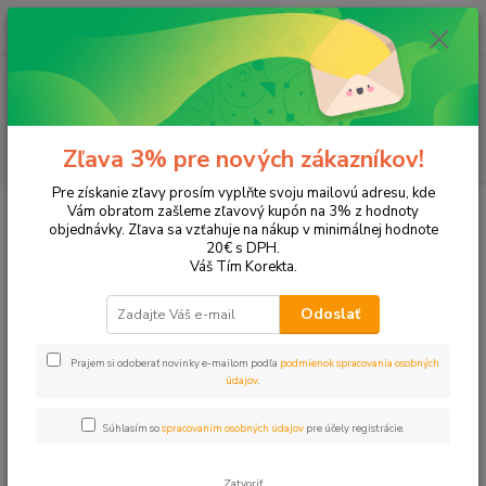
0
ks
EUR
+421 905 615 831
za
0,00 EUR
Menu
Hľadať
Zľava 3% pre nových zákazníkov!
Pre získanie zľavy prosím vyplňte svoju mailovú adresu, kde
Úvod
Tonery a náplne do tlačiarní
Hewlett Packard
HP LaserJet Pro
Vám obratom zašleme zľavový kupón na 3% z hodnoty
MFP M227fdw
objednávky. Zľava sa vzťahuje na nákup v minimálnej hodnote
20€ s DPH.
MFP M227fdw
Váš Tím Korekta.
Odoslať
Upresniť parametre
Prajem si odoberať novinky e-mailom podľa
podmienok spracovania osobných
údajov
.
Najnovšie
Najlacnejšie
Najdrahšie
Súhlasím so
spracovaním osobných údajov
pre účely registrácie.
Zobrazujem 1-3 z 3
Zatvoriť
strana
z 1