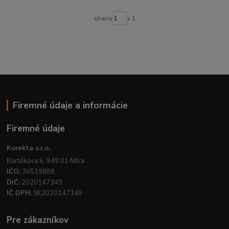
strana
z 1
Firemné údaje a informácie
Firemné údaje
Korekta s.r.o.
Bartókova 6, 949 01 Nitra
IČO:
36519898
DIČ:
2020147349
IČ DPH:
SK2020147349
Pre zákazníkov