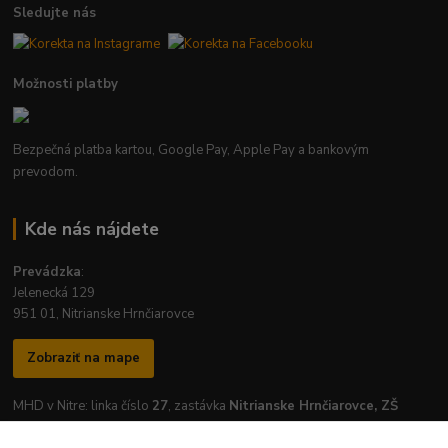
Sledujte nás
Možnosti platby
Bezpečná platba kartou, Google Pay, Apple Pay a bankovým
prevodom.
Kde nás nájdete
Prevádzka
:
Jelenecká 129
951 01, Nitrianske Hrnčiarovce
Zobraziť na mape
MHD v Nitre: linka číslo
27
, zastávka
Nitrianske Hrnčiarovce, ZŠ