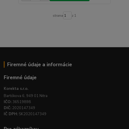
strana
z 1
Firemné údaje a informácie
Firemné údaje
Korekta s.r.o.
Bartókova 6, 949 01 Nitra
IČO:
36519898
DIČ:
2020147349
IČ DPH:
SK2020147349