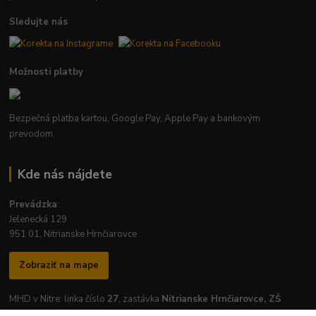
Sledujte nás
Možnosti platby
Bezpečná platba kartou, Google Pay, Apple Pay a bankovým
prevodom.
Kde nás nájdete
Prevádzka
:
Jelenecká 129
951 01, Nitrianske Hrnčiarovce
Zobraziť na mape
MHD v Nitre: linka číslo
27
, zastávka
Nitrianske Hrnčiarovce, ZŠ