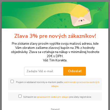
0
ks
EUR
+421 905 615 831
za
0,00 EUR
Menu
Hľadať
Zľava 3% pre nových zákazníkov!
Pre získanie zľavy prosím vyplňte svoju mailovú adresu, kde
Úvod
Tonery a náplne do tlačiarní
Hewlett Packard
HP LaserJet Pro
Vám obratom zašleme zľavový kupón na 3% z hodnoty
M125a
objednávky. Zľava sa vzťahuje na nákup v minimálnej hodnote
20€ s DPH.
M125a
Váš Tím Korekta.
Odoslať
Upresniť parametre
Prajem si odoberať novinky e-mailom podľa
podmienok spracovania osobných
údajov
.
Najnovšie
Najlacnejšie
Najdrahšie
Súhlasím so
spracovaním osobných údajov
pre účely registrácie.
Zobrazujem 1-1 z 1
Zatvoriť
strana
z 1