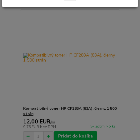
Kompatibilný toner HP CF283A (83A), čierny, 1 500
strán
12,00 EUR
/
ks
Skladom > 5 ks
9,76 EUR
bez DPH
Pridať do košíka