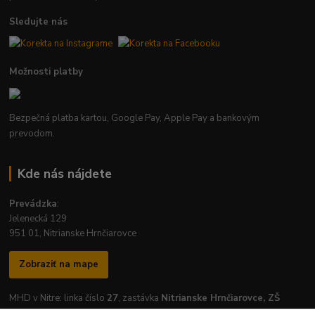
Sledujte nás
Možnosti platby
Bezpečná platba kartou, Google Pay, Apple Pay a bankovým
prevodom.
Kde nás nájdete
Prevádzka
:
Jelenecká 129
951 01, Nitrianske Hrnčiarovce
Zobraziť na mape
MHD v Nitre: linka číslo
27
, zastávka
Nitrianske Hrnčiarovce, ZŠ