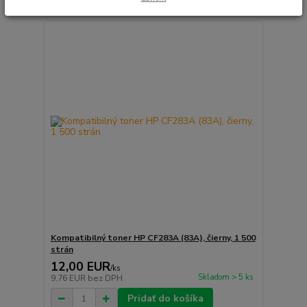
Kompatibilný toner HP CF283A (83A), čierny, 1 500
strán
12,00 EUR
/
ks
Skladom > 5 ks
9,76 EUR
bez DPH
Pridať do košíka