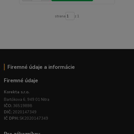
strana
z 1
Firemné údaje a informácie
Firemné údaje
Korekta s.r.o.
Bartókova 6, 949 01 Nitra
IČO:
36519898
DIČ:
2020147349
IČ DPH:
SK2020147349