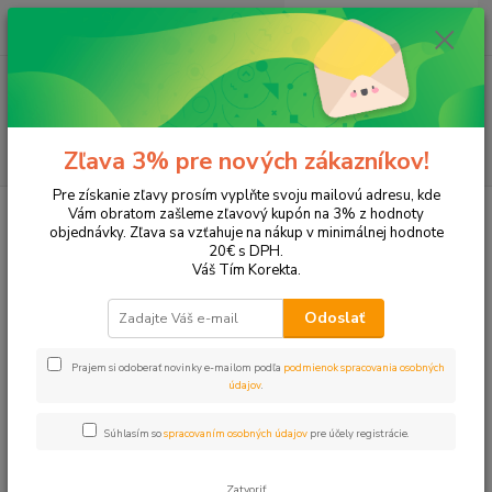
0
ks
+421 905 615 831
za
0,00 EUR
Menu
Hľadať
Zľava 3% pre nových zákazníkov!
Pre získanie zľavy prosím vyplňte svoju mailovú adresu, kde
Úvod
Tonery a náplne do tlačiarní
Hewlett Packard
HP LaserJet Pro
Vám obratom zašleme zľavový kupón na 3% z hodnoty
M125nw
objednávky. Zľava sa vzťahuje na nákup v minimálnej hodnote
20€ s DPH.
M125nw
Váš Tím Korekta.
Odoslať
Upresniť parametre
Prajem si odoberať novinky e-mailom podľa
podmienok spracovania osobných
údajov
.
Najnovšie
Najlacnejšie
Najdrahšie
Súhlasím so
spracovaním osobných údajov
pre účely registrácie.
Zobrazujem 1-1 z 1
Zatvoriť
strana
z 1