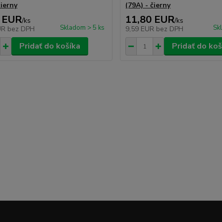
čierny
(79A) - čierny
 EUR
11,80 EUR
/
ks
/
ks
Skladom > 5 ks
Sk
UR
bez DPH
9,59 EUR
bez DPH
Pridať do košíka
Pridať do koš