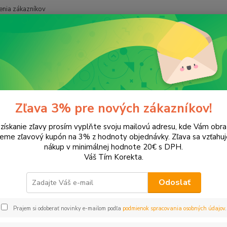
nia zákazníkov
Neviet
Hľadať
+421
onery a náplne do tlačiarní
Hewlett Packard
HP LaserJet Pro
MF
 M12w
Zľava 3% pre nových zákazníkov!
 získanie zľavy prosím vyplňte svoju mailovú adresu, kde Vám obr
leme zľavový kupón na 3% z hodnoty objednávky. Zľava sa vzťahuj
EUR
Od
nákup v minimálnej hodnote 20€ s DPH.
Váš Tím Korekta.
Odoslať
Upresniť parametr
Prajem si odoberať novinky e-mailom podľa
podmienok spracovania osobných údajov
.