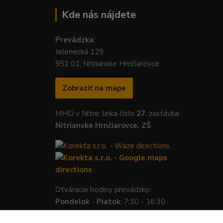
Kde nás nájdete
Prevádzka
:
Jelenecká 129
951 01, Nitrianske Hrnčiarovce
Zobraziť na mape
MHD v Nitre: linka číslo
27
, zastávka
Nitrianske Hrnčiarovce, ZŠ
Otváracie hodiny prevádzky:
Pondelok
-
Piatok
: 7:30 - 16:30