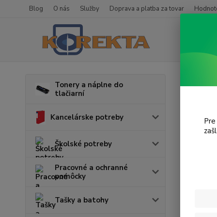
Blog
O nás
Služby
Doprava a platba za tovar
Hodnote
Úvod
T
Tonery a náplne do
tlačiarní
MFP
Kancelárske potreby
Pre
zaš
Cena:
Školské potreby
Pracovné a ochranné
pomôcky
Tašky a batohy