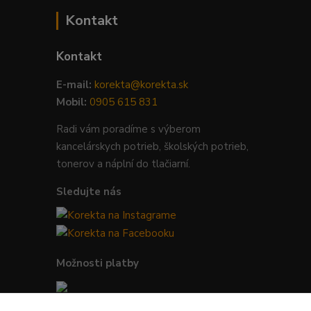
Kontakt
Kontakt
E-mail:
korekta@korekta.sk
Mobil:
0905 615 831
Radi vám poradíme s výberom
kancelárskych potrieb, školských potrieb,
tonerov a náplní do tlačiarní.
Sledujte nás
Možnosti platby