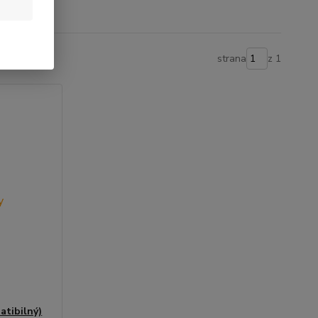
strana
z 1
tibilný)