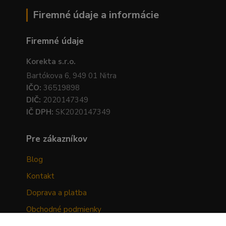
Firemné údaje a informácie
Firemné údaje
Korekta s.r.o.
Bartókova 6, 949 01 Nitra
IČO:
36519898
DIČ:
2020147349
IČ DPH:
SK2020147349
Pre zákazníkov
Blog
Kontakt
Doprava a platba
Obchodné podmienky