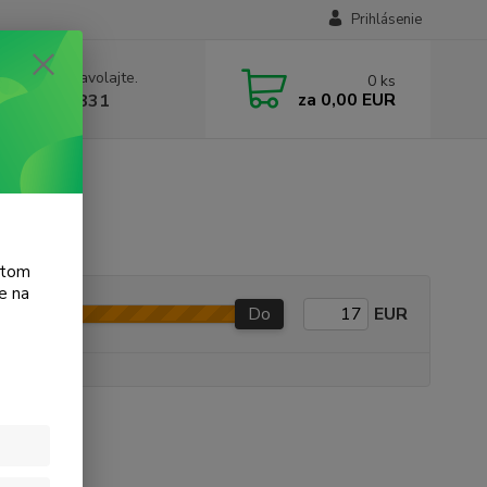
Prihlásenie
e si rady? Zavolajte.
0
ks
za
0,00 EUR
 905 615 831
P M12w
atom
e na
Do
EUR
e