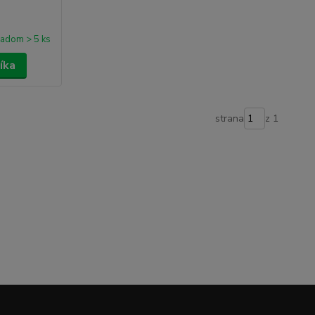
ladom > 5 ks
íka
strana
z 1