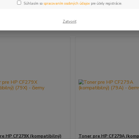
Súhlasím so
spracovaním osobných údajov
pre účely registrácie.
šie
Najlacnejšie
Najdrahšie
Zatvoriť
m 1-2 z 2
re HP CF279X (kompatibilný)
Toner pre HP CF279A (kompa