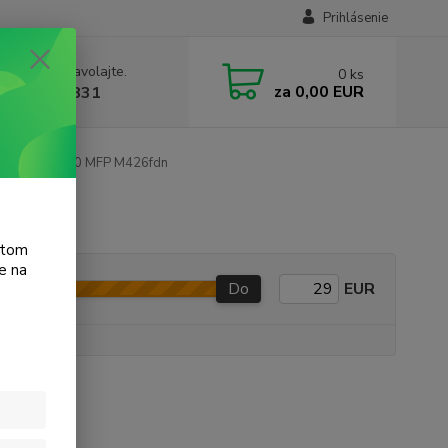
Prihlásenie
e si rady? Zavolajte.
0
ks
za
0,00 EUR
 905 615 831
serJet Pro 400 MFP M426fdn
atom
e na
Do
EUR
e