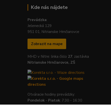
Kde nás nájdete
Prevádzka
:
Jelenecká 129
951 01, Nitrianske Hrnčiarovce
Zobraziť na mape
MHD v Nitre: linka číslo
27
, zastávka
Nitrianske Hrnčiarovce, ZŠ
Otváracie hodiny prevádzky:
Pondelok
-
Piatok
: 7:30 - 16:30