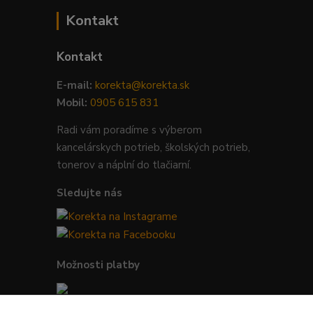
Kontakt
Kontakt
E-mail:
korekta@korekta.sk
Mobil:
0905 615 831
Radi vám poradíme s výberom
kancelárskych potrieb, školských potrieb,
tonerov a náplní do tlačiarní.
Sledujte nás
Možnosti platby