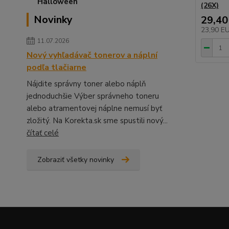
(26X)
Novinky
29,40
23,90 E
11.07.2026
Nový vyhľadávač tonerov a náplní
podľa tlačiarne
Nájdite správny toner alebo náplň
jednoduchšie Výber správneho toneru
alebo atramentovej náplne nemusí byť
zložitý. Na Korekta.sk sme spustili nový...
čítať celé
Zobraziť všetky novinky