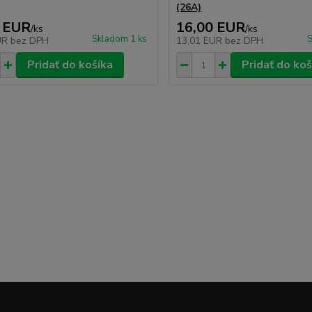
(26A)
 EUR
16,00 EUR
/
ks
/
ks
Skladom 1 ks
S
UR
bez DPH
13,01 EUR
bez DPH
Pridať do košíka
Pridať do koš