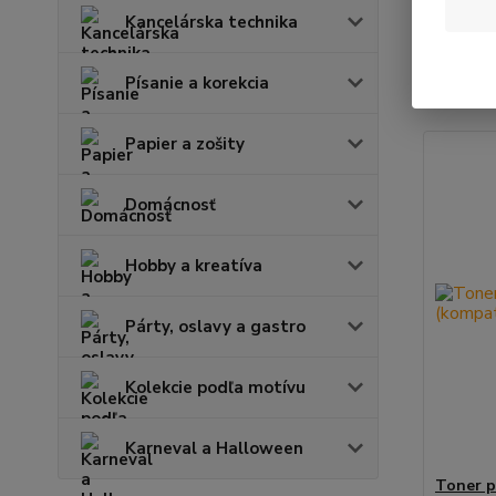
Kancelárska technika
Najnov
Písanie a korekcia
Zobrazuje
Papier a zošity
Domácnosť
Hobby a kreatíva
Párty, oslavy a gastro
Kolekcie podľa motívu
Karneval a Halloween
Toner p