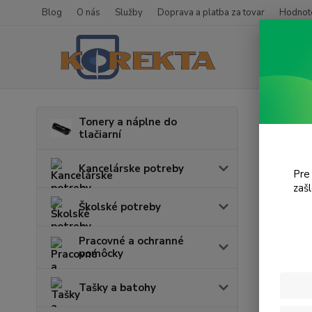
Blog
O nás
Služby
Doprava a platba za tovar
Hodnote
Úvod
T
Tonery a náplne do
tlačiarní
Lase
Kancelárske potreby
Pre
zaš
Cena:
Školské potreby
Pracovné a ochranné
pomôcky
Tašky a batohy