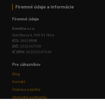
Firemné údaje a informácie
Firemné údaje
Korekta s.r.o.
Bartókova 6, 949 01 Nitra
IČO:
36519898
DIČ:
2020147349
IČ DPH:
SK2020147349
Pre zákazníkov
Blog
Kontakt
Doprava a platba
Obchodné podmienky