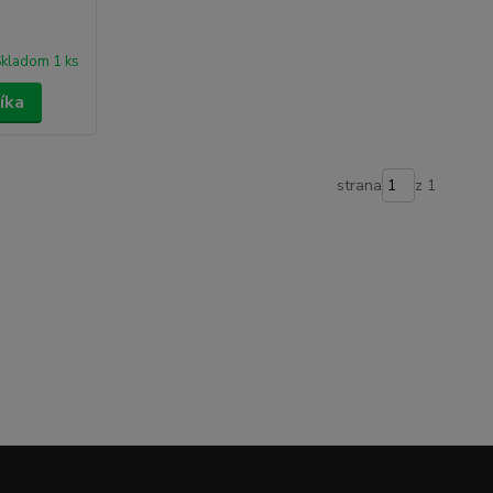
kladom 1 ks
íka
strana
z 1