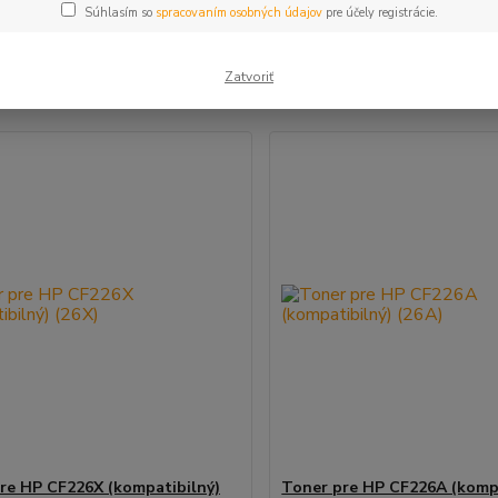
Súhlasím so
spracovaním osobných údajov
pre účely registrácie.
šie
Najlacnejšie
Najdrahšie
Zatvoriť
m 1-2 z 2
re HP CF226X (kompatibilný)
Toner pre HP CF226A (kompa