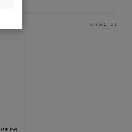
strana
z 1
tibilný)