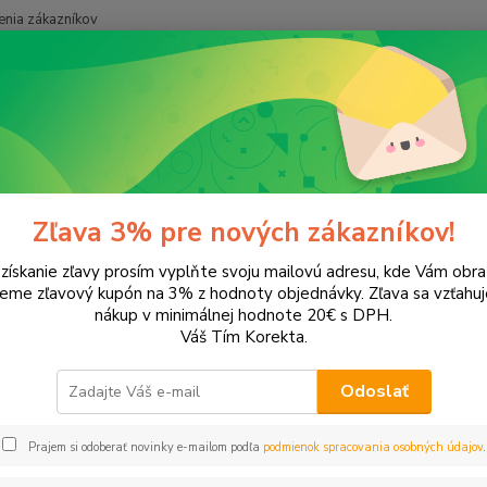
nia zákazníkov
Neviet
Hľadať
+421
onery a náplne do tlačiarní
Hewlett Packard
HP LaserJet Pro
La
rJet Pro 400 MFP M426fdn
Zľava 3% pre nových zákazníkov!
 získanie zľavy prosím vyplňte svoju mailovú adresu, kde Vám obr
leme zľavový kupón na 3% z hodnoty objednávky. Zľava sa vzťahuj
EUR
Od
nákup v minimálnej hodnote 20€ s DPH.
Váš Tím Korekta.
Odoslať
Upresniť parametr
Prajem si odoberať novinky e-mailom podľa
podmienok spracovania osobných údajov
.