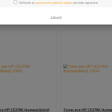
Súhlasím so
spracovaním osobných údajov
pre účely registrácie.
šie
Najlacnejšie
Najdrahšie
Zatvoriť
m 1-2 z 2
re HP CE278X (kompatibilný)
Toner pre HP CE278A (kompa