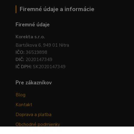
Firemné údaje a informácie
Firemné údaje
Korekta s.r.o.
Bartókova 6, 949 01 Nitra
IČO:
36519898
DIČ:
2020147349
IČ DPH:
SK2020147349
Pre zákazníkov
Blog
Kontakt
Doprava a platba
Obchodné podmienky