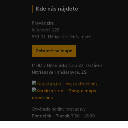
Kde nás nájdete
Prevádzka
:
Jelenecká 129
951 01, Nitrianske Hrnčiarovce
Zobraziť na mape
MHD v Nitre: linka číslo
27
, zastávka
Nitrianske Hrnčiarovce, ZŠ
Otváracie hodiny prevádzky:
Pondelok
-
Piatok
: 7:30 - 16:30