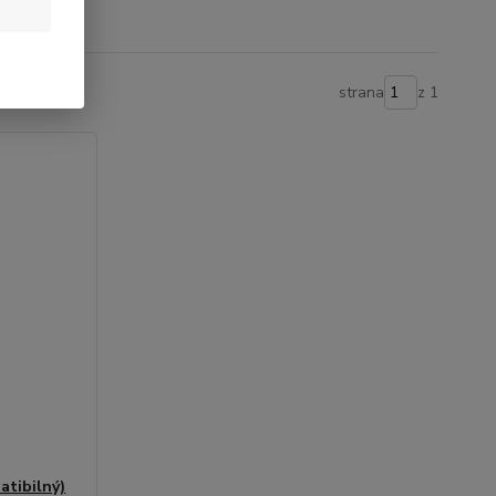
strana
z 1
tibilný)