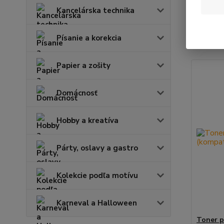
Kancelárska technika
Najnov
Písanie a korekcia
Zobrazuje
Papier a zošity
Domácnosť
Hobby a kreatíva
Párty, oslavy a gastro
Kolekcie podľa motívu
Karneval a Halloween
Toner p