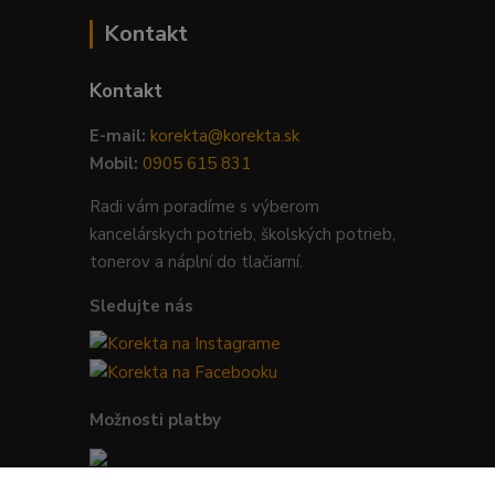
Kontakt
Kontakt
E-mail:
korekta@korekta.sk
Mobil:
0905 615 831
Radi vám poradíme s výberom
kancelárskych potrieb, školských potrieb,
tonerov a náplní do tlačiarní.
Sledujte nás
Možnosti platby