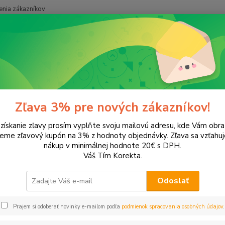
nia zákazníkov
Neviet
Hľadať
+421
onery a náplne do tlačiarní
Hewlett Packard
HP LaserJet Pro
P1
06
Zľava 3% pre nových zákazníkov!
 získanie zľavy prosím vyplňte svoju mailovú adresu, kde Vám obr
leme zľavový kupón na 3% z hodnoty objednávky. Zľava sa vzťahuj
EUR
Od
nákup v minimálnej hodnote 20€ s DPH.
Váš Tím Korekta.
Odoslať
Upresniť parametr
Prajem si odoberať novinky e-mailom podľa
podmienok spracovania osobných údajov
.