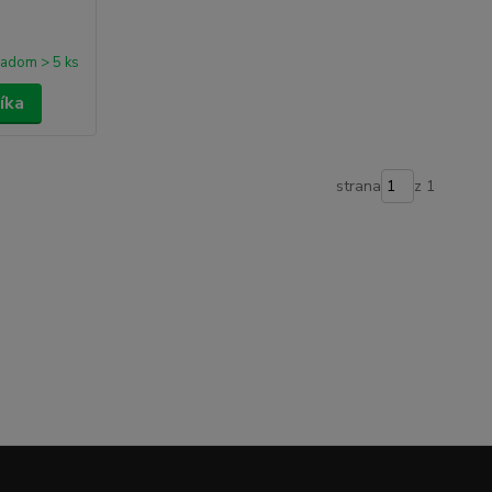
ladom > 5 ks
íka
strana
z 1