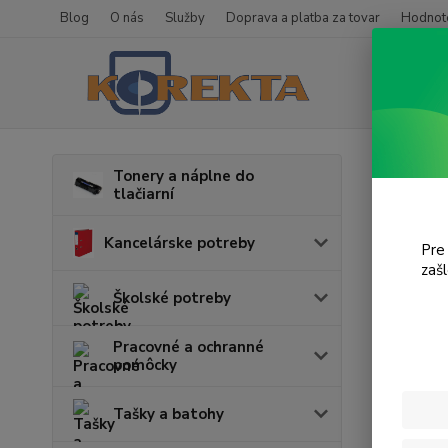
Blog
O nás
Služby
Doprava a platba za tovar
Hodnote
Úvod
T
Tonery a náplne do
tlačiarní
P16
Kancelárske potreby
Pre
zaš
Cena:
Školské potreby
Pracovné a ochranné
pomôcky
Tašky a batohy