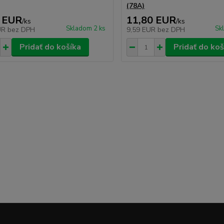
(78A)
 EUR
11,80 EUR
/
ks
/
ks
Skladom 2 ks
Sk
UR
bez DPH
9,59 EUR
bez DPH
Pridať do košíka
Pridať do koš