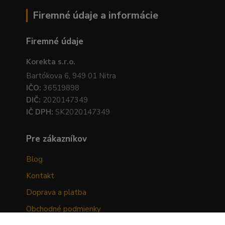
Firemné údaje a informácie
Firemné údaje
Korekta s.r.o.
Bartókova 6, 949 01 Nitra
IČO:
36519898
DIČ:
2020147349
IČ DPH:
SK2020147349
Pre zákazníkov
Blog
Kontakt
Doprava a platba
Obchodné podmienky