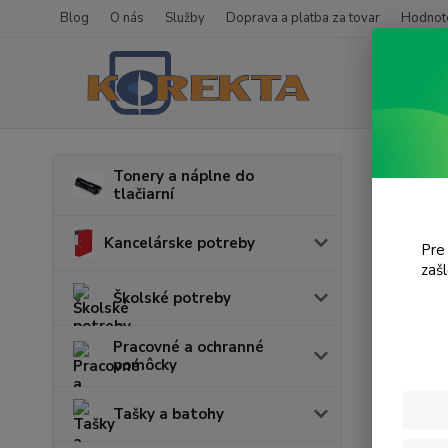
Blog
O nás
Služby
Doprava a platba za tovar
Hodnote
Úvod
T
Tonery a náplne do
tlačiarní
Lase
Kancelárske potreby
Pre
zaš
Cena:
Školské potreby
Pracovné a ochranné
pomôcky
Tašky a batohy