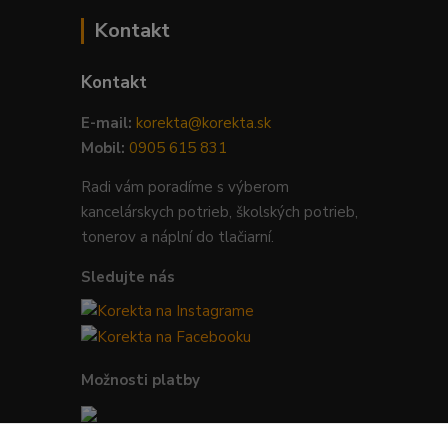
Kontakt
Kontakt
E-mail:
korekta@korekta.sk
Mobil:
0905 615 831
Radi vám poradíme s výberom
kancelárskych potrieb, školských potrieb,
tonerov a náplní do tlačiarní.
Sledujte nás
Možnosti platby