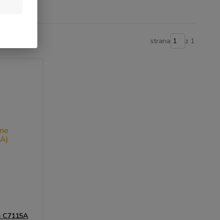
strana
z 1
e C7115A