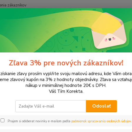
nia zákazníkov
Neviet
Hľadať
+421
onery a náplne do tlačiarní
Hewlett Packard
HP LaserJet
LaserJ
rJet 1005
Zľava 3% pre nových zákazníkov!
 získanie zľavy prosím vyplňte svoju mailovú adresu, kde Vám obr
leme zľavový kupón na 3% z hodnoty objednávky. Zľava sa vzťahuj
EUR
Od
nákup v minimálnej hodnote 20€ s DPH.
Váš Tím Korekta.
Odoslať
Upresniť parametr
Prajem si odoberať novinky e-mailom podľa
podmienok spracovania osobných údajov
.