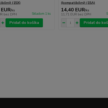
ibilný) (15X)
(kompatibilný) (15A)
 EUR
14,40 EUR
/
ks
/
ks
Skladom 1 ks
S
UR
bez DPH
11,71 EUR
bez DPH
Pridať do košíka
Pridať do koš