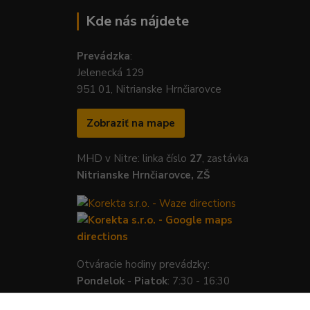
Kde nás nájdete
Prevádzka
:
Jelenecká 129
951 01, Nitrianske Hrnčiarovce
Zobraziť na mape
MHD v Nitre: linka číslo
27
, zastávka
Nitrianske Hrnčiarovce, ZŠ
Otváracie hodiny prevádzky:
Pondelok
-
Piatok
: 7:30 - 16:30