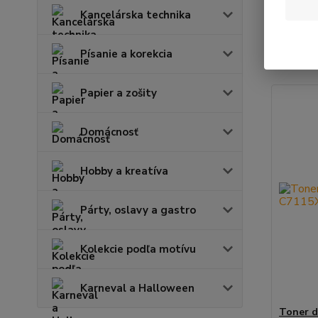
Kancelárska technika
Najnov
Písanie a korekcia
Zobrazuje
Papier a zošity
Domácnosť
Hobby a kreatíva
Párty, oslavy a gastro
Kolekcie podľa motívu
Karneval a Halloween
Toner d