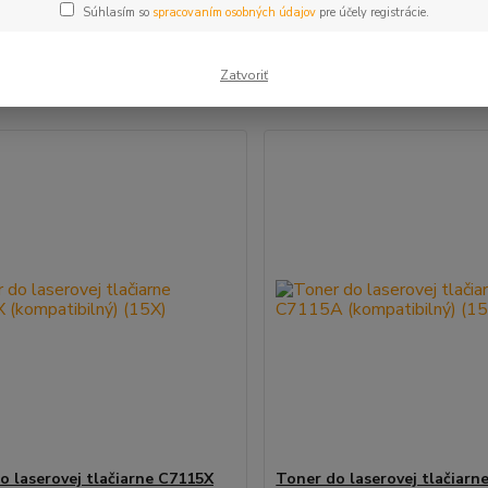
Súhlasím so
spracovaním osobných údajov
pre účely registrácie.
šie
Najlacnejšie
Najdrahšie
Zatvoriť
m 1-2 z 2
o laserovej tlačiarne C7115X
Toner do laserovej tlačiarn