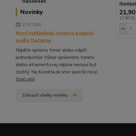
(kompat
Novinky
21,90
17,80 E
11.07.2026
Nový vyhľadávač tonerov a náplní
podľa tlačiarne
Nájdite správny toner alebo náplň
jednoduchšie Výber správneho toneru
alebo atramentovej náplne nemusí byť
zložitý. Na Korekta.sk sme spustili nový...
čítať celé
Zobraziť všetky novinky