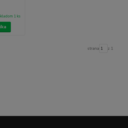
kladom 1 ks
íka
strana
z 1