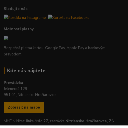
Sledujte nás
Možnosti platby
Bezpečná platba kartou, Google Pay, Apple Pay a bankovým
prevodom.
Kde nás nájdete
Prevádzka
:
Jelenecká 129
951 01, Nitrianske Hrnčiarovce
Zobraziť na mape
MHD v Nitre: linka číslo
27
, zastávka
Nitrianske Hrnčiarovce, ZŠ