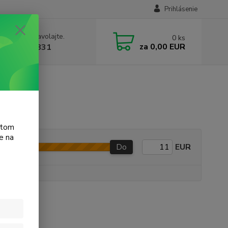
Prihlásenie
e si rady? Zavolajte.
0
ks
za
0,00 EUR
 905 615 831
et 3015
atom
e na
Do
EUR
e