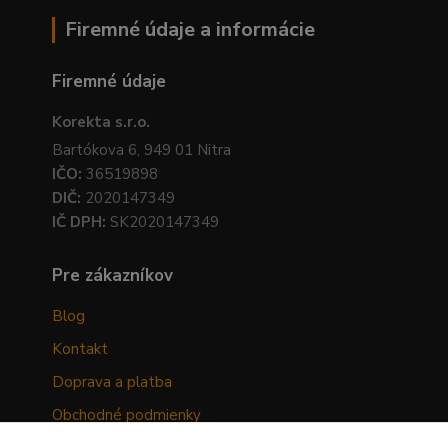
Firemné údaje a informácie
Firemné údaje
Korekta s.r.o.
Bartókova 6, 949 01 Nitra
IČO:
36519898
DIČ:
2020147349
IČ DPH:
SK2020147349
Pre zákazníkov
Blog
Kontakt
Doprava a platba
Obchodné podmienky