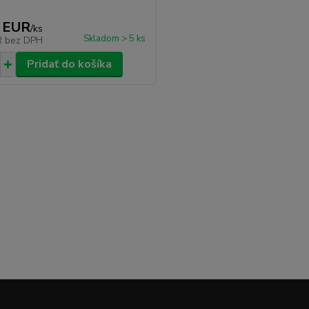
 EUR
/
ks
Skladom > 5 ks
R
bez DPH
Pridať do košíka