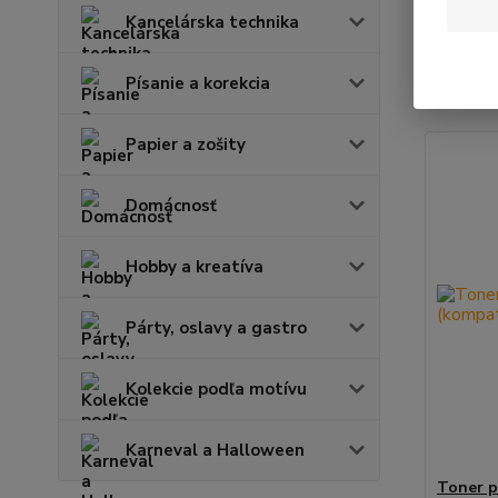
Kancelárska technika
Najnov
Písanie a korekcia
Zobrazuje
Papier a zošity
Domácnosť
Hobby a kreatíva
Párty, oslavy a gastro
Kolekcie podľa motívu
Karneval a Halloween
Toner p