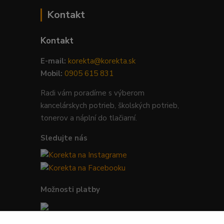
Kontakt
Kontakt
E-mail:
korekta@korekta.sk
Mobil:
0905 615 831
Radi vám poradíme s výberom
kancelárskych potrieb, školských potrieb,
tonerov a náplní do tlačiarní.
Sledujte nás
Možnosti platby