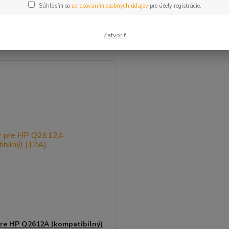
Súhlasím so
spracovaním osobných údajov
pre účely registrácie.
šie
Najlacnejšie
Najdrahšie
Zatvoriť
m 1-1 z 1
re HP Q2612A (kompatibilný)