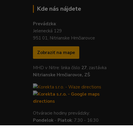
Kde nás nájdete
Prevádzka
:
Jelenecká 129
951 01, Nitrianske Hrnčiarovce
Zobraziť na mape
MHD v Nitre: linka číslo
27
, zastávka
Nitrianske Hrnčiarovce, ZŠ
Otváracie hodiny prevádzky:
Pondelok
-
Piatok
: 7:30 - 16:30