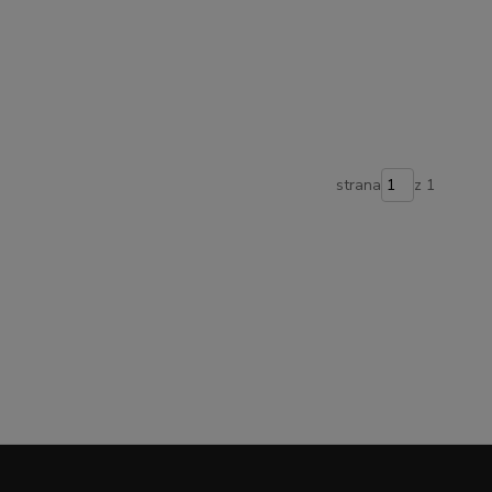
strana
z 1