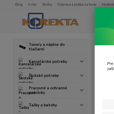
Blog
O nás
Služby
Doprava a platba za tovar
Hodnote
Úvod
T
Tonery a náplne do
tlačiarní
Lase
Kancelárske potreby
Pre
zaš
Cena:
Školské potreby
Pracovné a ochranné
pomôcky
Tašky a batohy