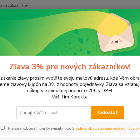
nia zákazníkov
Neviet
Hľadať
+421
onery a náplne do tlačiarní
Hewlett Packard
HP LaserJet
LaserJ
rJet 3015
Zľava 3% pre nových zákazníkov!
 získanie zľavy prosím vyplňte svoju mailovú adresu, kde Vám obr
leme zľavový kupón na 3% z hodnoty objednávky. Zľava sa vzťahuj
EUR
Od
nákup v minimálnej hodnote 20€ s DPH.
Váš Tím Korekta.
Odoslať
Upresniť parametr
Prajem si odoberať novinky e-mailom podľa
podmienok spracovania osobných údajov
.