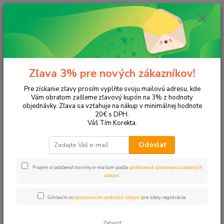
0
ks
+421 905 615 831
za
0,00 EUR
Menu
Hľadať
Zľava 3% pre nových zákazníkov!
Úvod
Tonery a náplne do tlačiarní
Hewlett Packard
HP LaserJet
Pre získanie zľavy prosím vyplňte svoju mailovú adresu, kde
LaserJet 1300
Vám obratom zašleme zľavový kupón na 3% z hodnoty
objednávky. Zľava sa vzťahuje na nákup v minimálnej hodnote
LaserJet 1300
20€ s DPH.
Váš Tím Korekta.
Upresniť parametre
Odoslať
Prajem si odoberať novinky e-mailom podľa
podmienok spracovania osobných
Najnovšie
Najlacnejšie
Najdrahšie
údajov
.
Zobrazujem 1-2 z 2
Súhlasím so
spracovaním osobných údajov
pre účely registrácie.
strana
z 1
Zatvoriť