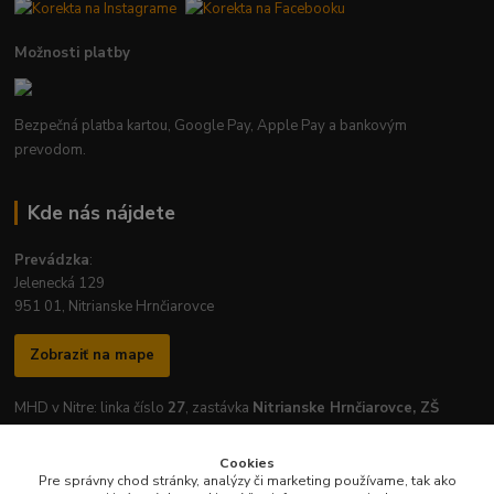
Možnosti platby
Bezpečná platba kartou, Google Pay, Apple Pay a bankovým
prevodom.
Kde nás nájdete
Prevádzka
:
Jelenecká 129
951 01, Nitrianske Hrnčiarovce
Zobraziť na mape
MHD v Nitre: linka číslo
27
, zastávka
Nitrianske Hrnčiarovce, ZŠ
Cookies
Pre správny chod stránky, analýzy či marketing používame, tak ako