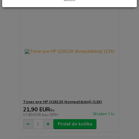
Toner pre HP Q2613X (kompatibilný) (13X)
21,90 EUR
/
ks
Skladom 1 ks
17,80 EUR
bez DPH
Pridať do košíka