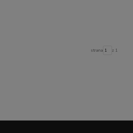
strana
z 1