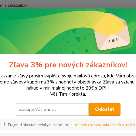
nia zákazníkov
Neviet
Hľadať
+421
onery a náplne do tlačiarní
Hewlett Packard
HP LaserJet
LaserJ
rJet M1319
Zľava 3% pre nových zákazníkov!
 získanie zľavy prosím vyplňte svoju mailovú adresu, kde Vám obr
leme zľavový kupón na 3% z hodnoty objednávky. Zľava sa vzťahuj
EUR
Od
nákup v minimálnej hodnote 20€ s DPH.
Váš Tím Korekta.
Odoslať
Upresniť parametr
Prajem si odoberať novinky e-mailom podľa
podmienok spracovania osobných údajov
.