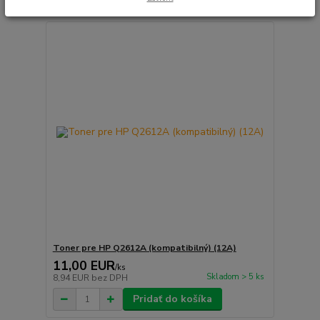
Toner pre HP Q2612A (kompatibilný) (12A)
11,00 EUR
/
ks
Skladom > 5 ks
8,94 EUR
bez DPH
Pridať do košíka