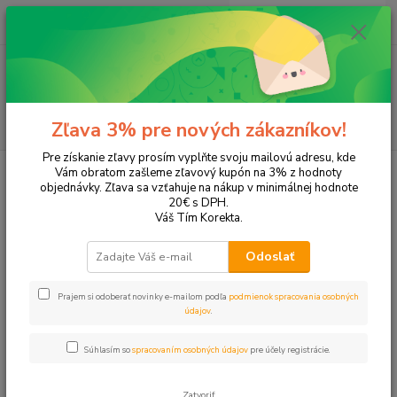
0
ks
EUR
+421 905 615 831
za
0,00 EUR
Menu
Hľadať
Zľava 3% pre nových zákazníkov!
Pre získanie zľavy prosím vyplňte svoju mailovú adresu, kde
Úvod
Tonery a náplne do tlačiarní
Hewlett Packard
HP LaserJet
Vám obratom zašleme zľavový kupón na 3% z hodnoty
LaserJet M1319 mfp
objednávky. Zľava sa vzťahuje na nákup v minimálnej hodnote
20€ s DPH.
LaserJet M1319 mfp
Váš Tím Korekta.
Odoslať
Upresniť parametre
Prajem si odoberať novinky e-mailom podľa
podmienok spracovania osobných
údajov
.
Najnovšie
Najlacnejšie
Najdrahšie
Súhlasím so
spracovaním osobných údajov
pre účely registrácie.
Zobrazujem 1-1 z 1
Zatvoriť
strana
z 1