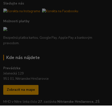
Sledujte nás
Možnosti platby
Bezpečná platba kartou, Google Pay, Apple Pay a bankovým
prevodom.
Kde nás nájdete
Prevádzka
:
Jelenecká 129
951 01, Nitrianske Hrnčiarovce
Zobraziť na mape
MHD v Nitre: linka číslo
27
, zastávka
Nitrianske Hrnčiarovce, ZŠ