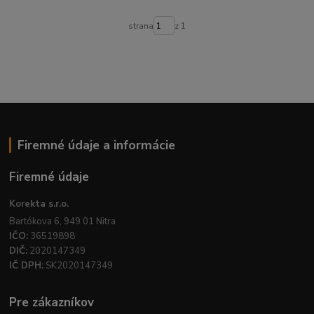
strana
z 1
Firemné údaje a informácie
Firemné údaje
Korekta s.r.o.
Bartókova 6, 949 01 Nitra
IČO:
36519898
DIČ:
2020147349
IČ DPH:
SK2020147349
Pre zákazníkov