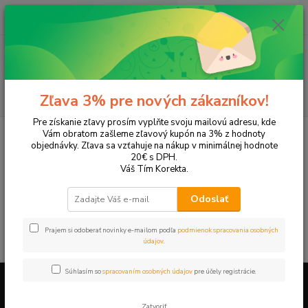
0
ks
EUR
+421 905 615 831
za
0,00 EUR
Menu
Hľadať
Zľava 3% pre nových zákazníkov!
Pre získanie zľavy prosím vyplňte svoju mailovú adresu, kde
Úvod
Tonery a náplne do tlačiarní
Hewlett Packard
HP LaserJet
Vám obratom zašleme zľavový kupón na 3% z hodnoty
LaserJet 5L
objednávky. Zľava sa vzťahuje na nákup v minimálnej hodnote
20€ s DPH.
LaserJet 5L
Váš Tím Korekta.
Odoslať
V tejto kategórii nebol nájdený žiadny tovar.
Prajem si odoberať novinky e-mailom podľa
podmienok spracovania osobných
údajov
.
Súhlasím so
spracovaním osobných údajov
pre účely registrácie.
Firemné údaje a informácie
Zatvoriť