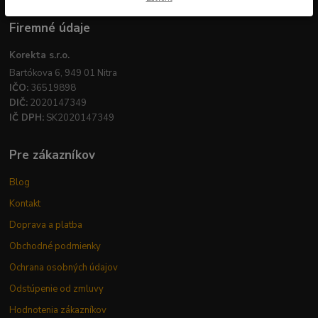
Firemné údaje
Korekta s.r.o.
Bartókova 6, 949 01 Nitra
IČO:
36519898
DIČ:
2020147349
IČ DPH:
SK2020147349
Pre zákazníkov
Blog
Kontakt
Doprava a platba
Obchodné podmienky
Ochrana osobných údajov
Odstúpenie od zmluvy
Hodnotenia zákazníkov