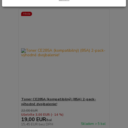
Akcia
Toner CE285A (kompatibilný) (85A) 2-pack-
výhodné dvojbalenie!
22,00 EUR
Ušetríte 3,00 EUR
(- 14 %)
19,00 EUR
/
bal
Skladom > 5 bal
15,45 EUR
bez DPH