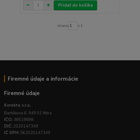
Pridať do košíka
strana
z 1
Firemné údaje a informácie
Firemné údaje
Korekta s.r.o.
Bartókova 6, 949 01 Nitra
IČO:
36519898
DIČ:
2020147349
IČ DPH:
SK2020147349