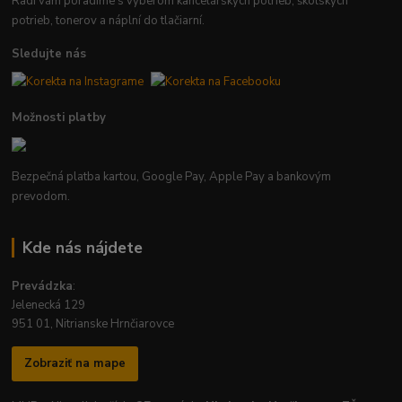
Radi vám poradíme s výberom kancelárskych potrieb, školských
potrieb, tonerov a náplní do tlačiarní.
Sledujte nás
Možnosti platby
Bezpečná platba kartou, Google Pay, Apple Pay a bankovým
prevodom.
Kde nás nájdete
Prevádzka
:
Jelenecká 129
951 01, Nitrianske Hrnčiarovce
Zobraziť na mape