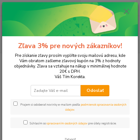
0
ks
EUR
+421 905 615 831
za
0,00 EUR
Menu
Hľadať
Zľava 3% pre nových zákazníkov!
Pre získanie zľavy prosím vyplňte svoju mailovú adresu, kde
Úvod
Tonery a náplne do tlačiarní
Hewlett Packard
HP LaserJet
Vám obratom zašleme zľavový kupón na 3% z hodnoty
LaserJet P1102w
objednávky. Zľava sa vzťahuje na nákup v minimálnej hodnote
20€ s DPH.
LaserJet P1102w
Váš Tím Korekta.
Odoslať
Upresniť parametre
Prajem si odoberať novinky e-mailom podľa
podmienok spracovania osobných
údajov
.
Najnovšie
Najlacnejšie
Najdrahšie
Súhlasím so
spracovaním osobných údajov
pre účely registrácie.
Zobrazujem 1-2 z 2
Zatvoriť
strana
z 1