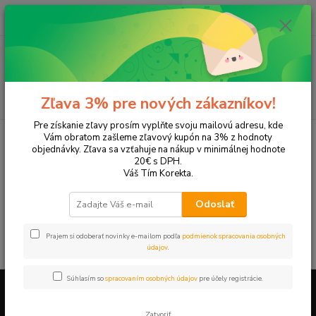
0
ks
+421 905 615 831
za
0,00 EUR
Menu
Hľadať
Zľava 3% pre nových zákazníkov!
Pre získanie zľavy prosím vyplňte svoju mailovú adresu, kde
Úvod
Tonery a náplne do tlačiarní
Hewlett Packard
HP LaserJet
Vám obratom zašleme zľavový kupón na 3% z hodnoty
LaserJet P1108
objednávky. Zľava sa vzťahuje na nákup v minimálnej hodnote
20€ s DPH.
LaserJet P1108
Váš Tím Korekta.
Odoslať
V tejto kategórii nebol nájdený žiadny tovar.
Prajem si odoberať novinky e-mailom podľa
podmienok spracovania osobných
údajov
.
Súhlasím so
spracovaním osobných údajov
pre účely registrácie.
Firemné údaje a informácie
Zatvoriť