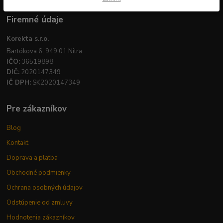
Firemné údaje
Korekta s.r.o.
Bartókova 6, 949 01 Nitra
IČO:
36519898
DIČ:
2020147349
IČ DPH:
SK2020147349
Pre zákazníkov
Blog
Kontakt
Doprava a platba
Obchodné podmienky
Ochrana osobných údajov
Odstúpenie od zmluvy
Hodnotenia zákazníkov