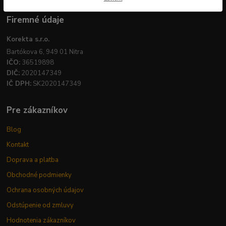
Firemné údaje
Korekta s.r.o.
Bartókova 6, 949 01 Nitra
IČO:
36519898
DIČ:
2020147349
IČ DPH:
SK2020147349
Pre zákazníkov
Blog
Kontakt
Doprava a platba
Obchodné podmienky
Ochrana osobných údajov
Odstúpenie od zmluvy
Hodnotenia zákazníkov