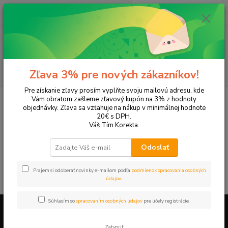
0
ks
EUR
+421 905 615 831
za
0,00 EUR
Menu
Hľadať
Zľava 3% pre nových zákazníkov!
Pre získanie zľavy prosím vyplňte svoju mailovú adresu, kde
Úvod
Tonery a náplne do tlačiarní
Hewlett Packard
HP LaserJet
Vám obratom zašleme zľavový kupón na 3% z hodnoty
LaserJet 4L
objednávky. Zľava sa vzťahuje na nákup v minimálnej hodnote
20€ s DPH.
LaserJet 4L
Váš Tím Korekta.
Odoslať
V tejto kategórii nebol nájdený žiadny tovar.
Prajem si odoberať novinky e-mailom podľa
podmienok spracovania osobných
údajov
.
Súhlasím so
spracovaním osobných údajov
pre účely registrácie.
Firemné údaje a informácie
Zatvoriť