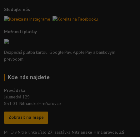
Sledujte nás
Možnosti platby
Bezpečná platba kartou, Google Pay, Apple Pay a bankovým
prevodom.
Kde nás nájdete
Prevádzka
:
Jelenecká 129
951 01, Nitrianske Hrnčiarovce
Zobraziť na mape
MHD v Nitre: linka číslo
27
, zastávka
Nitrianske Hrnčiarovce, ZŠ