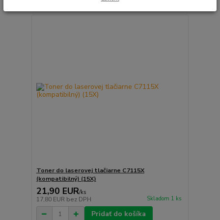
Toner do laserovej tlačiarne C7115X
(kompatibilný) (15X)
21,90 EUR
/
ks
Skladom 1 ks
17,80 EUR
bez DPH
Pridať do košíka