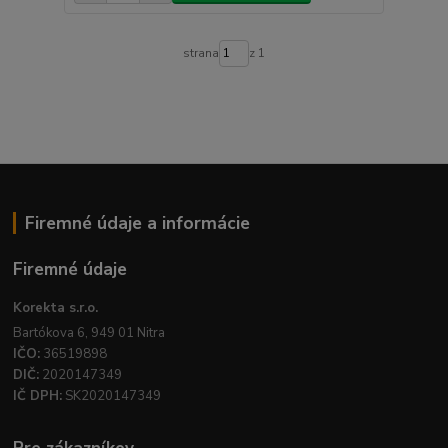
strana
z 1
Firemné údaje a informácie
Firemné údaje
Korekta s.r.o.
Bartókova 6, 949 01 Nitra
IČO:
36519898
DIČ:
2020147349
IČ DPH:
SK2020147349