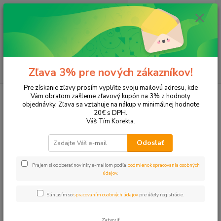
0
ks
+421 905 615 831
za
0,00 EUR
Menu
Hľadať
Zľava 3% pre nových zákazníkov!
Pre získanie zľavy prosím vyplňte svoju mailovú adresu, kde
Úvod
Tonery a náplne do tlačiarní
Hewlett Packard
HP LaserJet
Vám obratom zašleme zľavový kupón na 3% z hodnoty
LaserJet 1200
objednávky. Zľava sa vzťahuje na nákup v minimálnej hodnote
20€ s DPH.
LaserJet 1200
Váš Tím Korekta.
Odoslať
Upresniť parametre
Prajem si odoberať novinky e-mailom podľa
podmienok spracovania osobných
údajov
.
Najnovšie
Najlacnejšie
Najdrahšie
Súhlasím so
spracovaním osobných údajov
pre účely registrácie.
Zobrazujem 1-2 z 2
Zatvoriť
strana
z 1