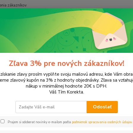
nia zákazníkov
Neviet
Hľadať
+421
onery a náplne do tlačiarní
Hewlett Packard
HP LaserJet
LaserJ
rJet 3050
Zľava 3% pre nových zákazníkov!
 získanie zľavy prosím vyplňte svoju mailovú adresu, kde Vám obr
leme zľavový kupón na 3% z hodnoty objednávky. Zľava sa vzťahuj
EUR
Od
nákup v minimálnej hodnote 20€ s DPH.
Váš Tím Korekta.
Odoslať
Upresniť parametr
Prajem si odoberať novinky e-mailom podľa
podmienok spracovania osobných údajov
.