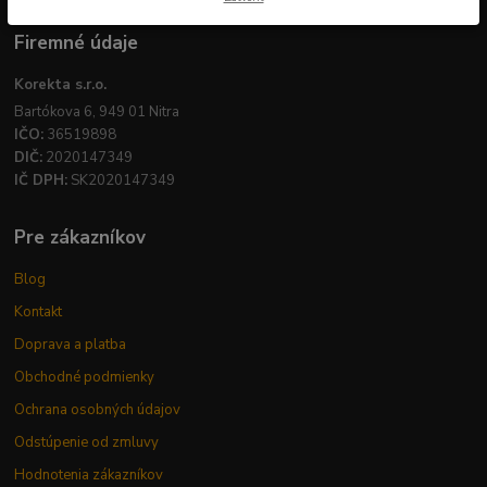
Firemné údaje
Korekta s.r.o.
Bartókova 6, 949 01 Nitra
IČO:
36519898
DIČ:
2020147349
IČ DPH:
SK2020147349
Pre zákazníkov
Blog
Kontakt
Doprava a platba
Obchodné podmienky
Ochrana osobných údajov
Odstúpenie od zmluvy
Hodnotenia zákazníkov