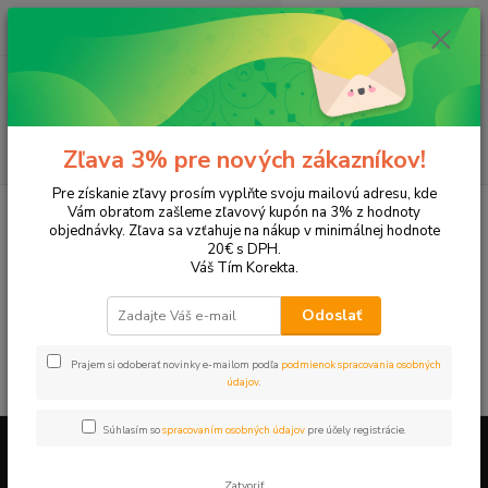
0
ks
EUR
+421 905 615 831
za
0,00 EUR
Menu
Hľadať
Zľava 3% pre nových zákazníkov!
Pre získanie zľavy prosím vyplňte svoju mailovú adresu, kde
Úvod
Tonery a náplne do tlačiarní
Hewlett Packard
HP LaserJet
Vám obratom zašleme zľavový kupón na 3% z hodnoty
LaserJet 2100
objednávky. Zľava sa vzťahuje na nákup v minimálnej hodnote
20€ s DPH.
LaserJet 2100
Váš Tím Korekta.
Odoslať
V tejto kategórii nebol nájdený žiadny tovar.
Prajem si odoberať novinky e-mailom podľa
podmienok spracovania osobných
údajov
.
Súhlasím so
spracovaním osobných údajov
pre účely registrácie.
Firemné údaje a informácie
Zatvoriť