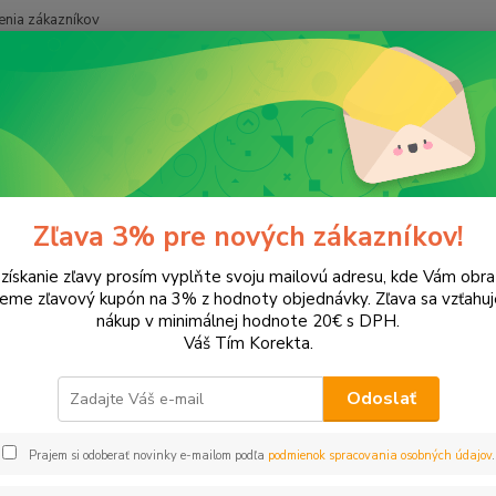
nia zákazníkov
Neviet
Hľadať
+421
onery a náplne do tlačiarní
Hewlett Packard
HP LaserJet
LaserJ
rJet P4515
Zľava 3% pre nových zákazníkov!
 získanie zľavy prosím vyplňte svoju mailovú adresu, kde Vám obr
ategórii nebol nájdený žiadny tovar.
leme zľavový kupón na 3% z hodnoty objednávky. Zľava sa vzťahuj
nákup v minimálnej hodnote 20€ s DPH.
Váš Tím Korekta.
Odoslať
Prajem si odoberať novinky e-mailom podľa
podmienok spracovania osobných údajov
.