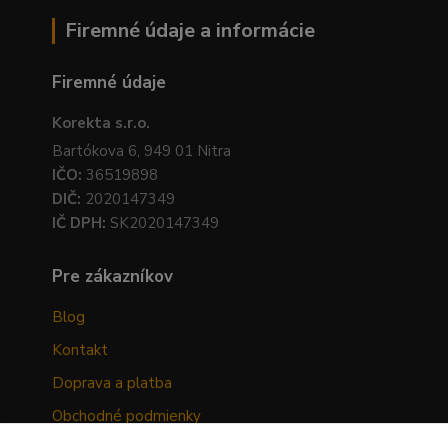
Firemné údaje a informácie
Firemné údaje
Korekta s.r.o.
Bartókova 6, 949 01 Nitra
IČO:
36519898
DIČ:
2020147349
IČ DPH:
SK2020147349
Pre zákazníkov
Blog
Kontakt
Doprava a platba
Obchodné podmienky