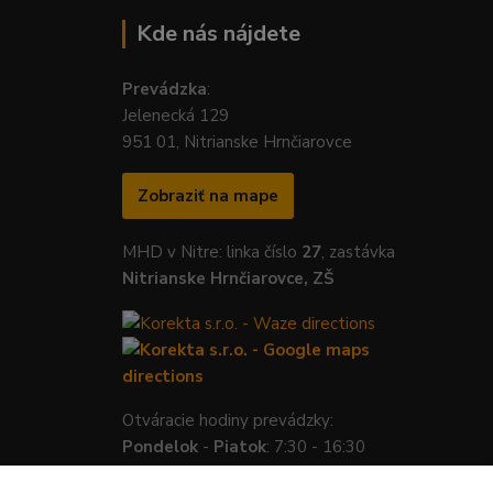
Kde nás nájdete
Prevádzka
:
Jelenecká 129
951 01, Nitrianske Hrnčiarovce
Zobraziť na mape
MHD v Nitre: linka číslo
27
, zastávka
Nitrianske Hrnčiarovce, ZŠ
Otváracie hodiny prevádzky:
Pondelok
-
Piatok
: 7:30 - 16:30