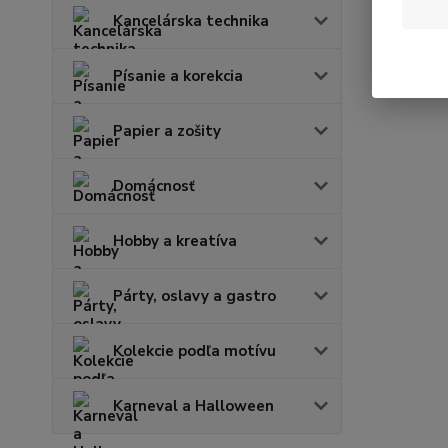
Kancelárska technika
Písanie a korekcia
Papier a zošity
Domácnosť
Hobby a kreatíva
Párty, oslavy a gastro
Kolekcie podľa motívu
Karneval a Halloween