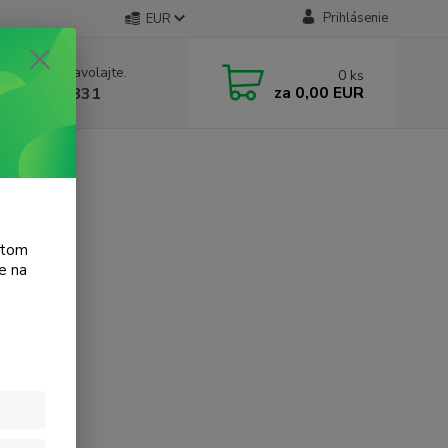
Prihlásenie
EUR
e si rady? Zavolajte.
0
ks
za
0,00 EUR
 905 615 831
et P4515
atom
e na