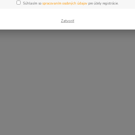
Súhlasím so
spracovaním osobných údajov
pre účely registrácie.
Zatvoriť