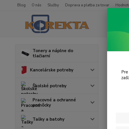
Blog
O nás
Služby
Doprava a platba za tovar
Hodnote
Úvod
T
Tonery a náplne do
tlačiarní
Lase
Kancelárske potreby
Pre
V tejto k
zaš
Školské potreby
Pracovné a ochranné
pomôcky
Tašky a batohy