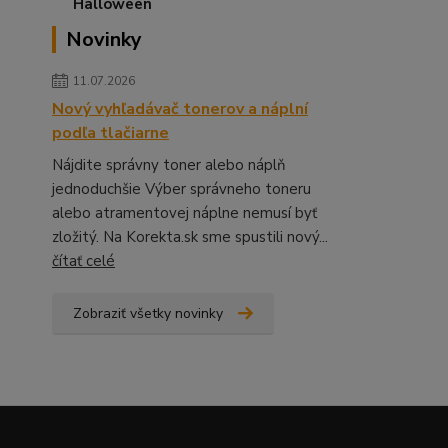
Novinky
11.07.2026
Nový vyhľadávač tonerov a náplní
podľa tlačiarne
Nájdite správny toner alebo náplň
jednoduchšie Výber správneho toneru
alebo atramentovej náplne nemusí byť
zložitý. Na Korekta.sk sme spustili nový...
čítať celé
Zobraziť všetky novinky