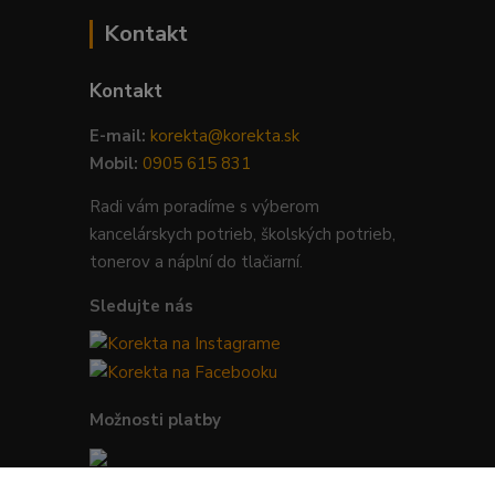
Kontakt
Kontakt
E-mail:
korekta@korekta.sk
Mobil:
0905 615 831
Radi vám poradíme s výberom
kancelárskych potrieb, školských potrieb,
tonerov a náplní do tlačiarní.
Sledujte nás
Možnosti platby