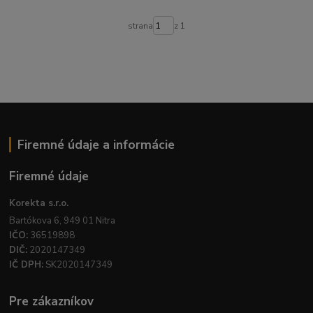
strana
z 1
Firemné údaje a informácie
Firemné údaje
Korekta s.r.o.
Bartókova 6, 949 01 Nitra
IČO:
36519898
DIČ:
2020147349
IČ DPH:
SK2020147349
Pre zákazníkov