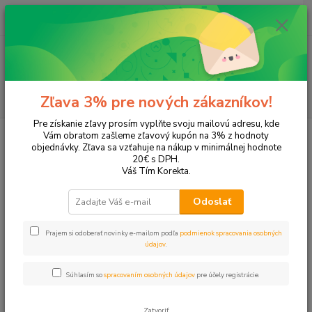
0
ks
+421 905 615 831
za
0,00 EUR
Menu
Hľadať
Zľava 3% pre nových zákazníkov!
Pre získanie zľavy prosím vyplňte svoju mailovú adresu, kde
Úvod
Tonery a náplne do tlačiarní
Hewlett Packard
HP LaserJet
Vám obratom zašleme zľavový kupón na 3% z hodnoty
LaserJet MFP 135
objednávky. Zľava sa vzťahuje na nákup v minimálnej hodnote
20€ s DPH.
LaserJet MFP 135
Váš Tím Korekta.
Odoslať
Upresniť parametre
Prajem si odoberať novinky e-mailom podľa
podmienok spracovania osobných
údajov
.
Najnovšie
Najlacnejšie
Najdrahšie
Súhlasím so
spracovaním osobných údajov
pre účely registrácie.
Zobrazujem 1-1 z 1
Zatvoriť
strana
z 1