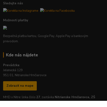
Sledujte nás
Možnosti platby
Bezpečná platba kartou, Google Pay, Apple Pay a bankovým
prevodom.
Kde nás nájdete
Prevádzka
:
Jelenecká 129
951 01, Nitrianske Hrnčiarovce
Zobraziť na mape
MHD v Nitre: linka číslo
27
, zastávka
Nitrianske Hrnčiarovce, ZŠ