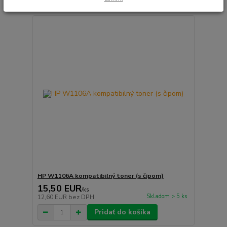
HP W1106A kompatibilný toner (s čipom)
15,50 EUR
/
ks
Skladom > 5 ks
12,60 EUR
bez DPH
Pridať do košíka