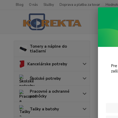
Blog
O nás
Služby
Doprava a platba za tovar
Hodnote
Úvod
T
Tonery a náplne do
tlačiarní
Lase
Kancelárske potreby
Pre
V tejto k
zaš
Školské potreby
Pracovné a ochranné
pomôcky
Tašky a batohy