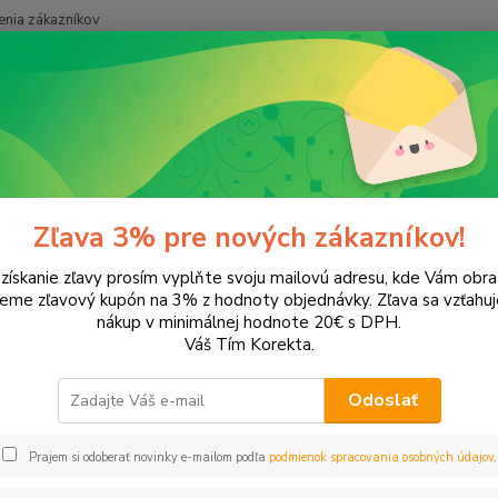
nia zákazníkov
Neviet
Hľadať
+421
onery a náplne do tlačiarní
Hewlett Packard
HP LaserJet
LaserJ
rJet 3200
Zľava 3% pre nových zákazníkov!
 získanie zľavy prosím vyplňte svoju mailovú adresu, kde Vám obr
ategórii nebol nájdený žiadny tovar.
leme zľavový kupón na 3% z hodnoty objednávky. Zľava sa vzťahuj
nákup v minimálnej hodnote 20€ s DPH.
Váš Tím Korekta.
Odoslať
Prajem si odoberať novinky e-mailom podľa
podmienok spracovania osobných údajov
.