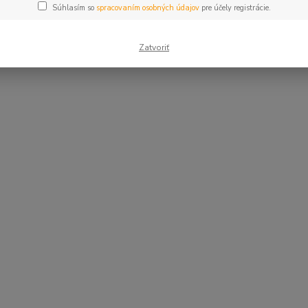
Súhlasím so
spracovaním osobných údajov
pre účely registrácie.
Zatvoriť