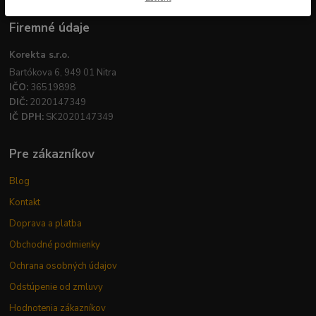
Firemné údaje
Korekta s.r.o.
Bartókova 6, 949 01 Nitra
IČO:
36519898
DIČ:
2020147349
IČ DPH:
SK2020147349
Pre zákazníkov
Blog
Kontakt
Doprava a platba
Obchodné podmienky
Ochrana osobných údajov
Odstúpenie od zmluvy
Hodnotenia zákazníkov