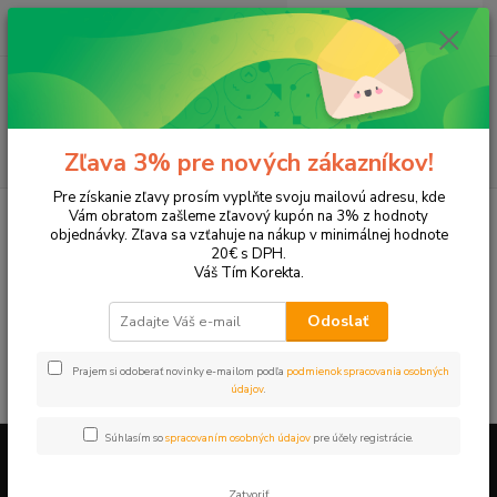
0
ks
EUR
+421 905 615 831
za
0,00 EUR
Menu
Hľadať
Zľava 3% pre nových zákazníkov!
Pre získanie zľavy prosím vyplňte svoju mailovú adresu, kde
Úvod
Tonery a náplne do tlačiarní
Hewlett Packard
HP LaserJet
Vám obratom zašleme zľavový kupón na 3% z hodnoty
LaserJet 3220
objednávky. Zľava sa vzťahuje na nákup v minimálnej hodnote
20€ s DPH.
LaserJet 3220
Váš Tím Korekta.
Odoslať
V tejto kategórii nebol nájdený žiadny tovar.
Prajem si odoberať novinky e-mailom podľa
podmienok spracovania osobných
údajov
.
Súhlasím so
spracovaním osobných údajov
pre účely registrácie.
Firemné údaje a informácie
Zatvoriť