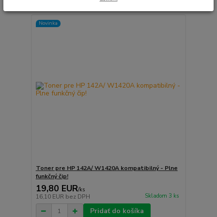
Novinka
Toner pre HP 142A/ W1420A kompatibilný - Plne
funkčný čip!
19,80 EUR
/
ks
Skladom 3 ks
16,10 EUR
bez DPH
Pridať do košíka