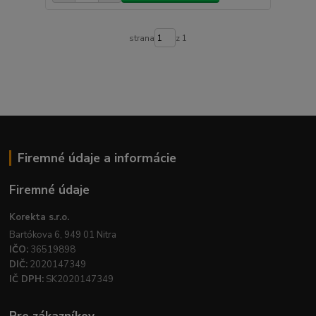
strana
z 1
Firemné údaje a informácie
Firemné údaje
Korekta s.r.o.
Bartókova 6, 949 01 Nitra
IČO:
36519898
DIČ:
2020147349
IČ DPH:
SK2020147349