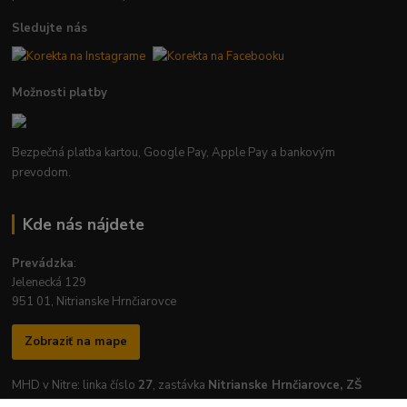
Sledujte nás
Možnosti platby
Bezpečná platba kartou, Google Pay, Apple Pay a bankovým
prevodom.
Kde nás nájdete
Prevádzka
:
Jelenecká 129
951 01, Nitrianske Hrnčiarovce
Zobraziť na mape
MHD v Nitre: linka číslo
27
, zastávka
Nitrianske Hrnčiarovce, ZŠ