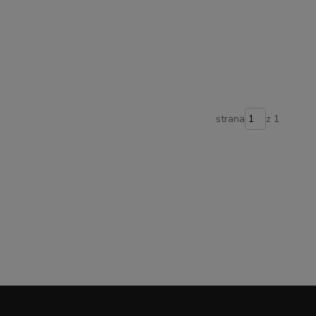
strana
z 1