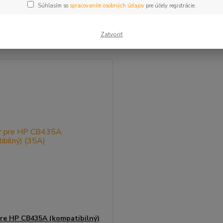
Súhlasím so
spracovaním osobných údajov
pre účely registrácie.
šie
Najlacnejšie
Najdrahšie
Zatvoriť
m 1-1 z 1
re HP CB435A (kompatibilný)