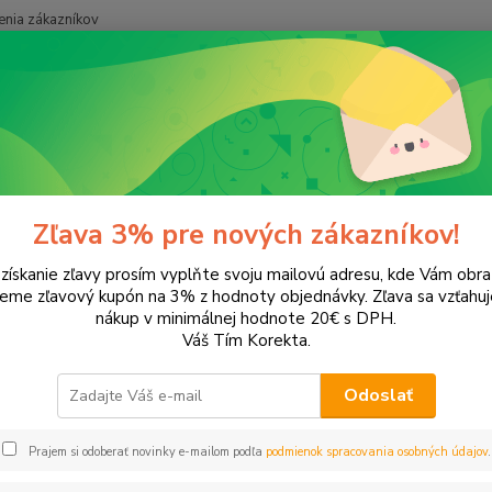
nia zákazníkov
Neviet
Hľadať
+421
onery a náplne do tlačiarní
Hewlett Packard
HP LaserJet
LaserJ
rJet P1005
Zľava 3% pre nových zákazníkov!
 získanie zľavy prosím vyplňte svoju mailovú adresu, kde Vám obr
leme zľavový kupón na 3% z hodnoty objednávky. Zľava sa vzťahuj
EUR
Od
nákup v minimálnej hodnote 20€ s DPH.
Váš Tím Korekta.
Odoslať
Upresniť parametr
Prajem si odoberať novinky e-mailom podľa
podmienok spracovania osobných údajov
.