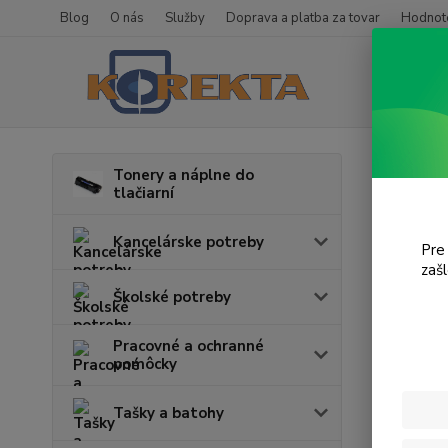
Blog
O nás
Služby
Doprava a platba za tovar
Hodnote
Úvod
T
Tonery a náplne do
tlačiarní
Lase
Kancelárske potreby
Pre
zaš
Cena:
Školské potreby
Pracovné a ochranné
pomôcky
Tašky a batohy