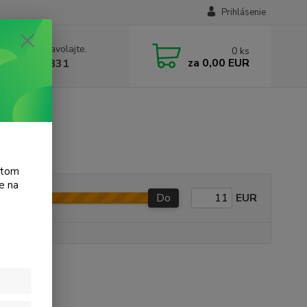
Prihlásenie
e si rady? Zavolajte.
0
ks
za
0,00 EUR
 905 615 831
et P1005
atom
e na
Do
EUR
e