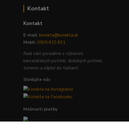
Kontakt
Kontakt
E-mail:
korekta@korekta.sk
Mobil:
0905 615 831
Radi vám poradíme s výberom
kancelárskych potrieb, školských potrieb,
tonerov a náplní do tlačiarní.
Sledujte nás
Možnosti platby