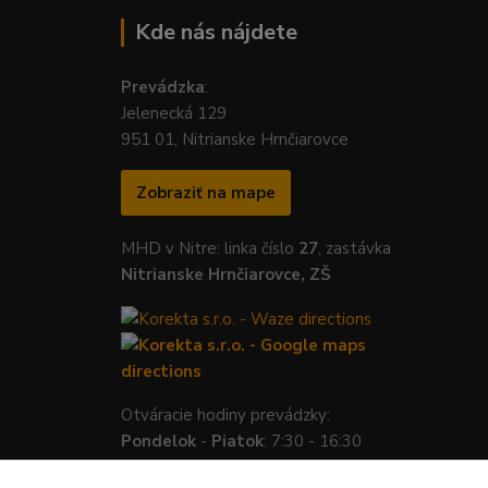
Kde nás nájdete
Prevádzka
:
Jelenecká 129
951 01, Nitrianske Hrnčiarovce
Zobraziť na mape
MHD v Nitre: linka číslo
27
, zastávka
Nitrianske Hrnčiarovce, ZŠ
Otváracie hodiny prevádzky:
Pondelok
-
Piatok
: 7:30 - 16:30