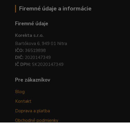
Firemné údaje a informácie
Firemné údaje
Korekta s.r.o.
Bartókova 6, 949 01 Nitra
IČO:
36519898
DIČ:
2020147349
IČ DPH:
SK2020147349
Pre zákazníkov
Blog
Kontakt
Doprava a platba
Obchodné podmienky