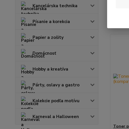
Kancelárska technika
Najnov
Písanie a korekcia
Zobrazuje
Papier a zošity
Domácnosť
Hobby a kreatíva
Párty, oslavy a gastro
Kolekcie podľa motívu
Karneval a Halloween
Toner p