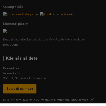
Sledujte nás
Možnosti platby
Bezpečná platba kartou, Google Pay, Apple Pay a bankovým
prevodom.
Kde nás nájdete
Prevádzka
:
Jelenecká 129
951 01, Nitrianske Hrnčiarovce
Zobraziť na mape
MHD v Nitre: linka číslo
27
, zastávka
Nitrianske Hrnčiarovce, ZŠ