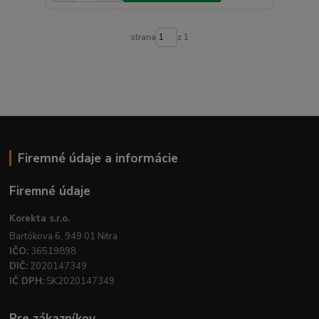
strana
z 1
Firemné údaje a informácie
Firemné údaje
Korekta s.r.o.
Bartókova 6, 949 01 Nitra
IČO:
36519898
DIČ:
2020147349
IČ DPH:
SK2020147349
Pre zákazníkov