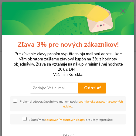
0
ks
EUR
+421 905 615 831
za
0,00 EUR
Menu
Hľadať
Zľava 3% pre nových zákazníkov!
Pre získanie zľavy prosím vyplňte svoju mailovú adresu, kde
Úvod
Tonery a náplne do tlačiarní
Hewlett Packard
HP Photosmart
Vám obratom zašleme zľavový kupón na 3% z hodnoty
Photosmart 2011
objednávky. Zľava sa vzťahuje na nákup v minimálnej hodnote
20€ s DPH.
Photosmart 2011
Váš Tím Korekta.
Odoslať
Upresniť parametre
Prajem si odoberať novinky e-mailom podľa
podmienok spracovania osobných
údajov
.
Najnovšie
Najlacnejšie
Najdrahšie
Súhlasím so
spracovaním osobných údajov
pre účely registrácie.
Zobrazujem 1-4 z 4
Zatvoriť
strana
z 1