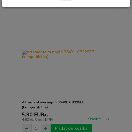
Atramentová náplň 364XL CB325EE
(kompatibilná)
5,90 EUR
/
ks
Skladom 3 ks
4,80 EUR
bez DPH
Pridať do košíka