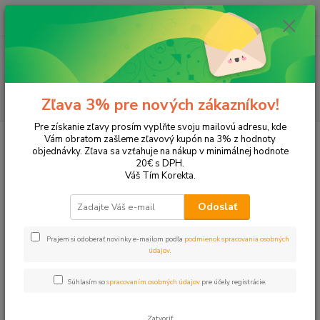
0
ks
+421 905 615 831
za
0,00 EUR
Menu
Hľadať
Zľava 3% pre nových zákazníkov!
Pre získanie zľavy prosím vyplňte svoju mailovú adresu, kde
Úvod
Tonery a náplne do tlačiarní
Hewlett Packard
HP Photosmart
Vám obratom zašleme zľavový kupón na 3% z hodnoty
Photosmart 7660
objednávky. Zľava sa vzťahuje na nákup v minimálnej hodnote
20€ s DPH.
Photosmart 7660
Váš Tím Korekta.
Odoslať
Upresniť parametre
Prajem si odoberať novinky e-mailom podľa
podmienok spracovania osobných
údajov
.
Najnovšie
Najlacnejšie
Najdrahšie
Súhlasím so
spracovaním osobných údajov
pre účely registrácie.
Zobrazujem 1-2 z 2
Zatvoriť
strana
z 1