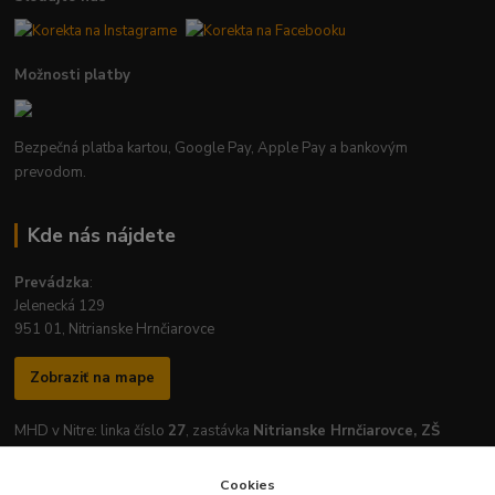
Možnosti platby
Bezpečná platba kartou, Google Pay, Apple Pay a bankovým
prevodom.
Kde nás nájdete
Prevádzka
:
Jelenecká 129
951 01, Nitrianske Hrnčiarovce
Zobraziť na mape
MHD v Nitre: linka číslo
27
, zastávka
Nitrianske Hrnčiarovce, ZŠ
Cookies