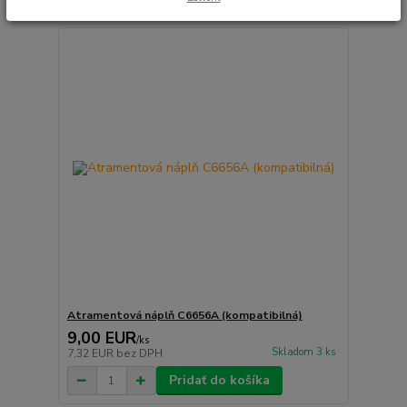
Atramentová náplň C6656A (kompatibilná)
9,00 EUR
/
ks
Skladom 3 ks
7,32 EUR
bez DPH
Pridať do košíka