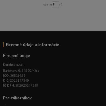
strana
z 1
Firemné údaje a informácie
Firemné údaje
Korekta s.r.o.
Bartókova 6, 949 01 Nitra
IČO:
36519898
DIČ:
2020147349
IČ DPH:
SK2020147349
Pre zákazníkov