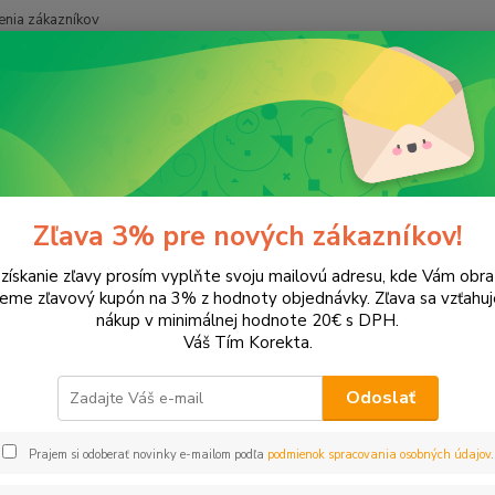
nia zákazníkov
Neviet
Hľadať
+421
onery a náplne do tlačiarní
Hewlett Packard
HP Photosmart
Pho
tosmart 7760
Zľava 3% pre nových zákazníkov!
 získanie zľavy prosím vyplňte svoju mailovú adresu, kde Vám obr
leme zľavový kupón na 3% z hodnoty objednávky. Zľava sa vzťahuj
EUR
Od
nákup v minimálnej hodnote 20€ s DPH.
Váš Tím Korekta.
Odoslať
Upresniť parametr
Prajem si odoberať novinky e-mailom podľa
podmienok spracovania osobných údajov
.