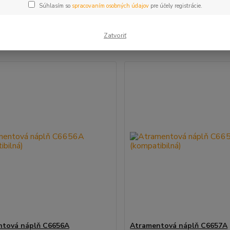
Súhlasím so
spracovaním osobných údajov
pre účely registrácie.
šie
Najlacnejšie
Najdrahšie
Zatvoriť
m 1-2 z 2
ntová náplň C6656A
Atramentová náplň C6657A