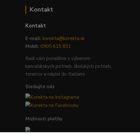
Kontakt
Kontakt
E-mail:
korekta@korekta.sk
Mobil:
0905 615 831
Radi vám poradíme s výberom
kancelárskych potrieb, školských potrieb,
tonerov a náplní do tlačiarní.
Sledujte nás
Možnosti platby