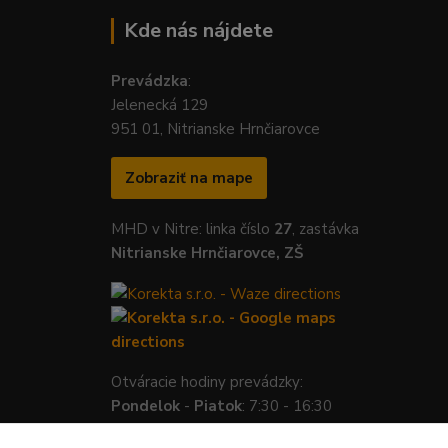
Kde nás nájdete
Prevádzka
:
Jelenecká 129
951 01, Nitrianske Hrnčiarovce
Zobraziť na mape
MHD v Nitre: linka číslo
27
, zastávka
Nitrianske Hrnčiarovce, ZŠ
Otváracie hodiny prevádzky:
Pondelok
-
Piatok
: 7:30 - 16:30