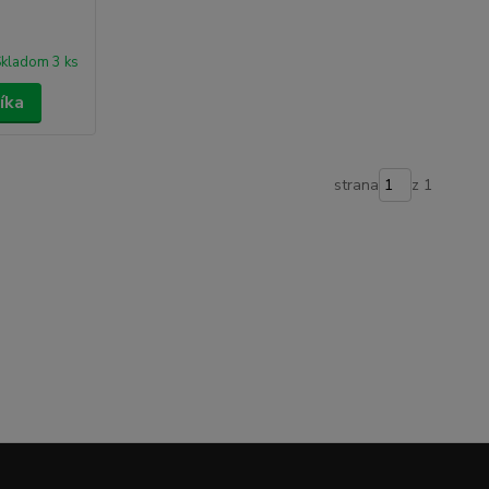
kladom 3 ks
íka
strana
z 1