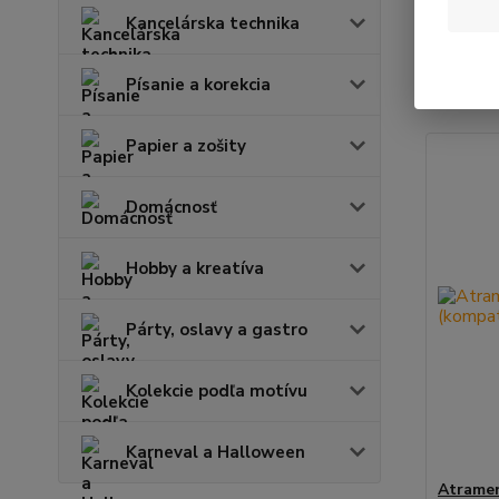
Kancelárska technika
Najnov
Písanie a korekcia
Zobrazuje
Papier a zošity
Domácnosť
Hobby a kreatíva
Párty, oslavy a gastro
Kolekcie podľa motívu
Karneval a Halloween
Atrame