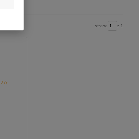
strana
z 1