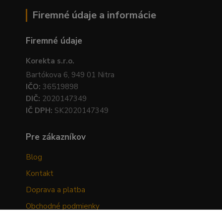
Firemné údaje a informácie
Firemné údaje
Korekta s.r.o.
Bartókova 6, 949 01 Nitra
IČO:
36519898
DIČ:
2020147349
IČ DPH:
SK2020147349
Pre zákazníkov
Blog
Kontakt
Doprava a platba
Obchodné podmienky