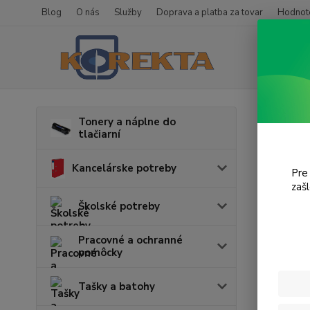
Blog
O nás
Služby
Doprava a platba za tovar
Hodnote
Úvod
T
Tonery a náplne do
tlačiarní
Pho
Kancelárske potreby
Pre
zaš
Cena:
Školské potreby
Pracovné a ochranné
pomôcky
Tašky a batohy