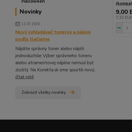
(kompat
Novinky
9,00 
7,32 EU
11.07.2026
Nový vyhľadávač tonerov a náplní
podľa tlačiarne
Nájdite správny toner alebo náplň
jednoduchšie Výber správneho toneru
alebo atramentovej náplne nemusí byť
zložitý. Na Korekta.sk sme spustili nový...
čítať celé
Zobraziť všetky novinky