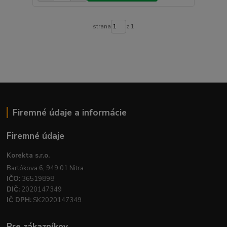
strana
z 1
Firemné údaje a informácie
Firemné údaje
Korekta s.r.o.
Bartókova 6, 949 01 Nitra
IČO:
36519898
DIČ:
2020147349
IČ DPH:
SK2020147349
Pre zákazníkov