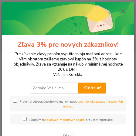
0
ks
EUR
+421 905 615 831
za
0,00 EUR
Menu
Hľadať
Zľava 3% pre nových zákazníkov!
Pre získanie zľavy prosím vyplňte svoju mailovú adresu, kde
Úvod
Tonery a náplne do tlačiarní
Hewlett Packard
HP Photosmart
Vám obratom zašleme zľavový kupón na 3% z hodnoty
Photosmart 7510
objednávky. Zľava sa vzťahuje na nákup v minimálnej hodnote
20€ s DPH.
Photosmart 7510
Váš Tím Korekta.
Odoslať
Upresniť parametre
Prajem si odoberať novinky e-mailom podľa
podmienok spracovania osobných
údajov
.
Najnovšie
Najlacnejšie
Najdrahšie
Súhlasím so
spracovaním osobných údajov
pre účely registrácie.
Zobrazujem 1-4 z 4
Zatvoriť
strana
z 1