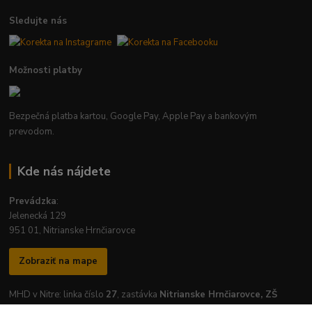
Sledujte nás
Možnosti platby
Bezpečná platba kartou, Google Pay, Apple Pay a bankovým
prevodom.
Kde nás nájdete
Prevádzka
:
Jelenecká 129
951 01, Nitrianske Hrnčiarovce
Zobraziť na mape
MHD v Nitre: linka číslo
27
, zastávka
Nitrianske Hrnčiarovce, ZŠ