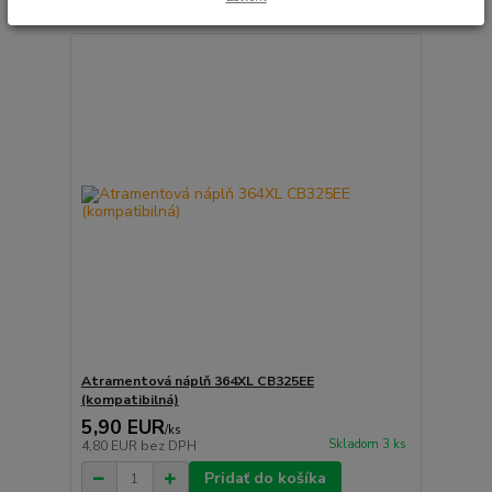
Atramentová náplň 364XL CB325EE
(kompatibilná)
5,90 EUR
/
ks
Skladom 3 ks
4,80 EUR
bez DPH
Pridať do košíka