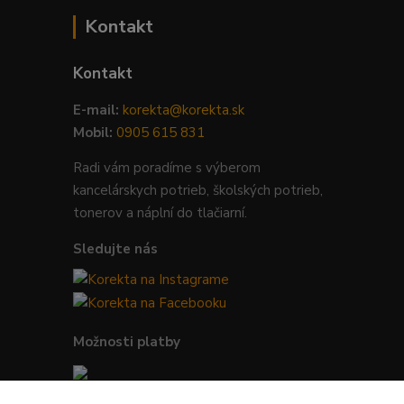
Kontakt
Kontakt
E-mail:
korekta@korekta.sk
Mobil:
0905 615 831
Radi vám poradíme s výberom
kancelárskych potrieb, školských potrieb,
tonerov a náplní do tlačiarní.
Sledujte nás
Možnosti platby