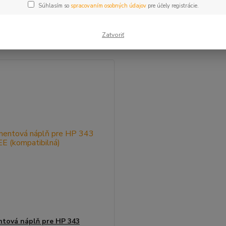
Súhlasím so
spracovaním osobných údajov
pre účely registrácie.
šie
Najlacnejšie
Najdrahšie
Zatvoriť
m 1-1 z 1
tová náplň pre HP 343