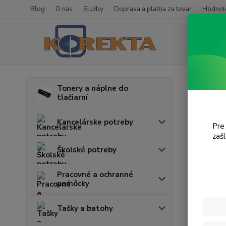
Blog
O nás
Služby
Doprava a platba za tovar
Hodnote
Úvod
T
Tonery a náplne do
tlačiarní
Phot
Kancelárske potreby
Pre
zaš
Cena:
Školské potreby
Pracovné a ochranné
pomôcky
Tašky a batohy