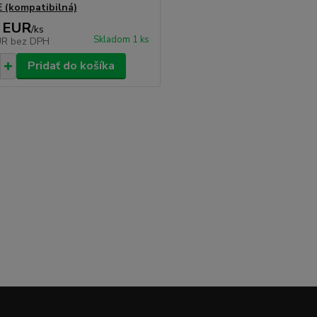
 (kompatibilná)
 EUR
/
ks
Skladom 1 ks
UR
bez DPH
Pridať do košíka