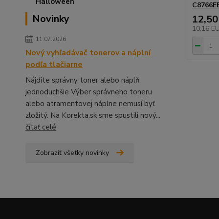
C8766EE
Novinky
12,50
10,16 E
11.07.2026
Nový vyhľadávač tonerov a náplní
podľa tlačiarne
Nájdite správny toner alebo náplň
jednoduchšie Výber správneho toneru
alebo atramentovej náplne nemusí byť
zložitý. Na Korekta.sk sme spustili nový...
čítať celé
Zobraziť všetky novinky