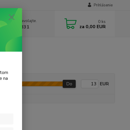
Prihlásenie
e si rady? Zavolajte.
0
ks
za
0,00 EUR
 905 615 831
tosmart 325
atom
e na
Do
EUR
e