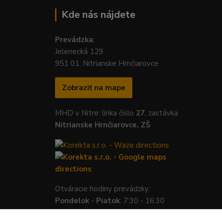
Kde nás nájdete
Prevádzka
:
Jelenecká 129
951 01, Nitrianske Hrnčiarovce
Zobraziť na mape
MHD v Nitre: linka číslo
27
, zastávka
Nitrianske Hrnčiarovce, ZŠ
Otváracie hodiny prevádzky:
Pondelok
-
Piatok
: 7:30 - 16:30