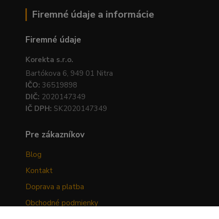
Firemné údaje a informácie
Firemné údaje
Korekta s.r.o.
Bartókova 6, 949 01 Nitra
IČO:
36519898
DIČ:
2020147349
IČ DPH:
SK2020147349
Pre zákazníkov
Blog
Kontakt
Doprava a platba
Obchodné podmienky