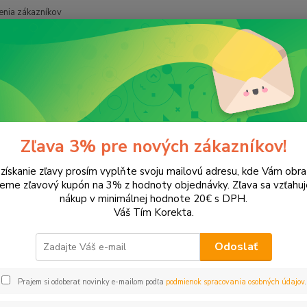
nia zákazníkov
Neviet
Hľadať
+421
onery a náplne do tlačiarní
Hewlett Packard
HP Photosmart
Pho
osmart 325
Zľava 3% pre nových zákazníkov!
 získanie zľavy prosím vyplňte svoju mailovú adresu, kde Vám obr
leme zľavový kupón na 3% z hodnoty objednávky. Zľava sa vzťahuj
EUR
Od
nákup v minimálnej hodnote 20€ s DPH.
Váš Tím Korekta.
Odoslať
Upresniť parametr
Prajem si odoberať novinky e-mailom podľa
podmienok spracovania osobných údajov
.