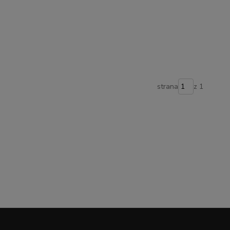
strana
z 1