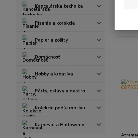
Kancelárska technika
Najnov
Písanie a korekcia
Zobrazuje
Papier a zošity
Domácnosť
Hobby a kreatíva
Párty, oslavy a gastro
Kolekcie podľa motívu
Karneval a Halloween
Atramen