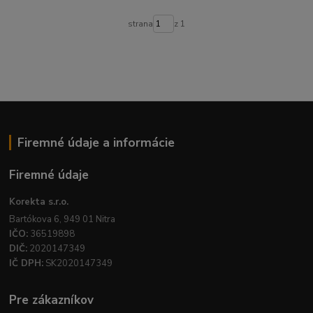
strana
z 1
Firemné údaje a informácie
Firemné údaje
Korekta s.r.o.
Bartókova 6, 949 01 Nitra
IČO:
36519898
DIČ:
2020147349
IČ DPH:
SK2020147349
Pre zákazníkov