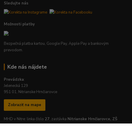
Sledujte nás
Možnosti platby
Bezpečná platba kartou, Google Pay, Apple Pay a bankovým
prevodom.
Kde nás nájdete
Prevádzka
:
Jelenecká 129
951 01, Nitrianske Hrnčiarovce
Zobraziť na mape
MHD v Nitre: linka číslo
27
, zastávka
Nitrianske Hrnčiarovce, ZŠ