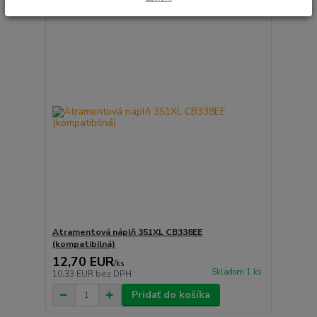
Atramentová náplň 351XL CB338EE
(kompatibilná)
12,70 EUR
/
ks
Skladom 1 ks
10,33 EUR
bez DPH
Pridať do košíka