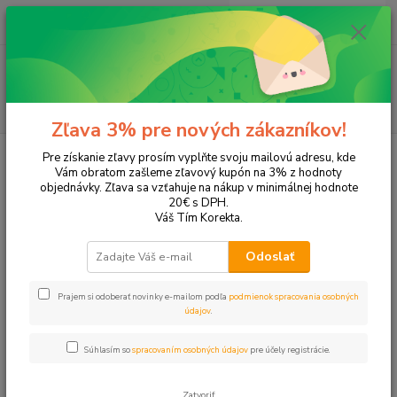
0
ks
EUR
+421 905 615 831
za
0,00 EUR
Menu
Hľadať
Zľava 3% pre nových zákazníkov!
Úvod
Tonery a náplne do tlačiarní
Hewlett Packard
HP Photosmart
Pre získanie zľavy prosím vyplňte svoju mailovú adresu, kde
Photosmart C-4599
Vám obratom zašleme zľavový kupón na 3% z hodnoty
objednávky. Zľava sa vzťahuje na nákup v minimálnej hodnote
Photosmart C-4599
20€ s DPH.
Váš Tím Korekta.
Upresniť parametre
Odoslať
Prajem si odoberať novinky e-mailom podľa
podmienok spracovania osobných
Najnovšie
Najlacnejšie
Najdrahšie
údajov
.
Zobrazujem 1-2 z 2
Súhlasím so
spracovaním osobných údajov
pre účely registrácie.
strana
z 1
Zatvoriť