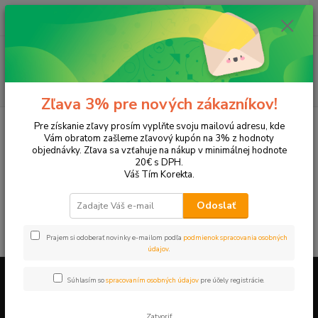
0
ks
EUR
+421 905 615 831
za
0,00 EUR
Menu
Hľadať
Zľava 3% pre nových zákazníkov!
Úvod
Tonery a náplne do tlačiarní
Hewlett Packard
HP Photosmart
Pre získanie zľavy prosím vyplňte svoju mailovú adresu, kde
Photosmart C7180
Vám obratom zašleme zľavový kupón na 3% z hodnoty
objednávky. Zľava sa vzťahuje na nákup v minimálnej hodnote
Photosmart C7180
20€ s DPH.
Váš Tím Korekta.
V tejto kategórii nebol nájdený žiadny tovar.
Odoslať
Prajem si odoberať novinky e-mailom podľa
podmienok spracovania osobných
údajov
.
Súhlasím so
spracovaním osobných údajov
pre účely registrácie.
Firemné údaje a informácie
Zatvoriť