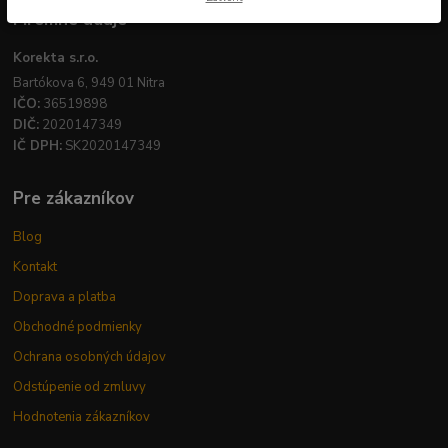
Firemné údaje
Korekta s.r.o.
Bartókova 6, 949 01 Nitra
IČO:
36519898
DIČ:
2020147349
IČ DPH:
SK2020147349
Pre zákazníkov
Blog
Kontakt
Doprava a platba
Obchodné podmienky
Ochrana osobných údajov
Odstúpenie od zmluvy
Hodnotenia zákazníkov