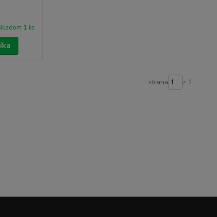
kladom 1 ks
íka
strana
z 1