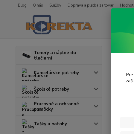
Blog
O nás
Služby
Doprava a platba za tovar
Hodnote
Úvod
T
Tonery a náplne do
tlačiarní
Pho
Kancelárske potreby
Pre
zaš
Cena:
Školské potreby
Pracovné a ochranné
pomôcky
Tašky a batohy