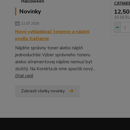
C8766EE
Novinky
12,50
10,16 E
11.07.2026
Nový vyhľadávač tonerov a náplní
podľa tlačiarne
Nájdite správny toner alebo náplň
jednoduchšie Výber správneho toneru
alebo atramentovej náplne nemusí byť
zložitý. Na Korekta.sk sme spustili nový...
čítať celé
Zobraziť všetky novinky