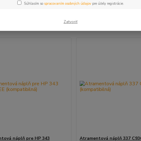
Súhlasím so
spracovaním osobných údajov
pre účely registrácie.
šie
Najlacnejšie
Najdrahšie
Zatvoriť
m 1-2 z 2
tová náplň pre HP 343
Atramentová náplň 337 C93