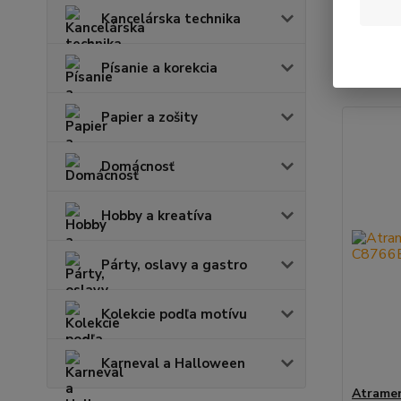
Kancelárska technika
Najnov
Písanie a korekcia
Zobrazuje
Papier a zošity
Domácnosť
Hobby a kreatíva
Párty, oslavy a gastro
Kolekcie podľa motívu
Karneval a Halloween
Atramen