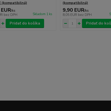
 (kompatibilná)
(kompatibilná)
 EUR
9,90 EUR
/
ks
/
ks
Skladom 1 ks
S
UR
bez DPH
8,05 EUR
bez DPH
Pridať do košíka
Pridať do koš