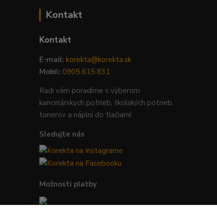
Kontakt
Kontakt
E-mail:
korekta@korekta.sk
Mobil:
0905 615 831
Radi vám poradíme s výberom
kancelárskych potrieb, školských potrieb,
tonerov a náplní do tlačiarní.
Sledujte nás
Možnosti platby