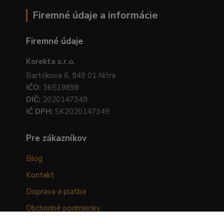
Firemné údaje a informácie
Firemné údaje
Korekta s.r.o.
Bartókova 6, 949 01 Nitra
IČO:
36519898
DIČ:
2020147349
IČ DPH:
SK2020147349
Pre zákazníkov
Blog
Kontakt
Doprava a platba
Obchodné podmienky