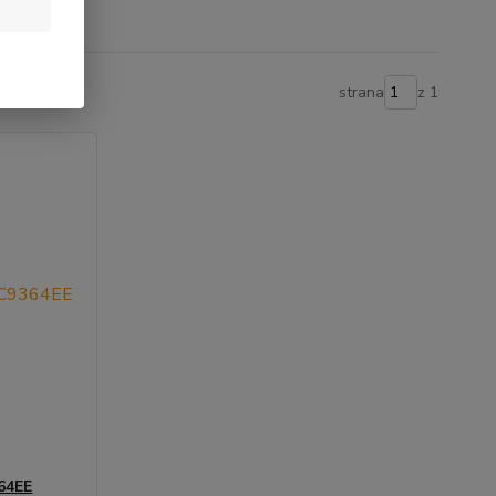
strana
z 1
64EE