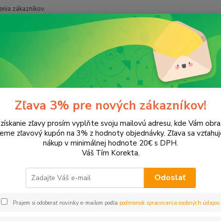
nia zákazníkov
Neviet
Hľadať
+421
onery a náplne do tlačiarní
Hewlett Packard
HP Photosmart
Pho
tosmart D5168
Zľava 3% pre nových zákazníkov!
 získanie zľavy prosím vyplňte svoju mailovú adresu, kde Vám obr
leme zľavový kupón na 3% z hodnoty objednávky. Zľava sa vzťahuj
EUR
Od
nákup v minimálnej hodnote 20€ s DPH.
Váš Tím Korekta.
Odoslať
Upresniť parametr
Prajem si odoberať novinky e-mailom podľa
podmienok spracovania osobných údajov
.