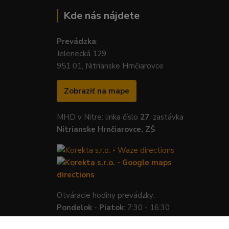
Kde nás nájdete
Prevádzka
:
Jelenecká 129
951 01, Nitrianske Hrnčiarovce
Zobraziť na mape
MHD v Nitre: linka číslo
27
, zastávka
Nitrianske Hrnčiarovce, ZŠ
Otváracie hodiny prevádzky:
Pondelok
-
Piatok
: 7:30 - 16:30