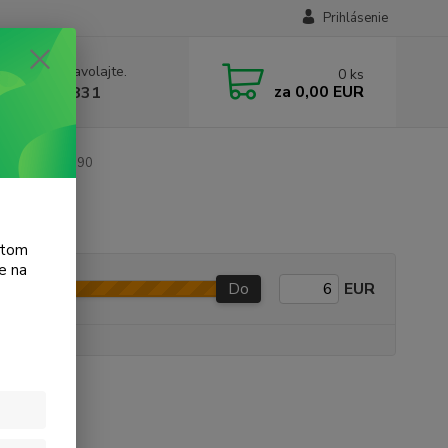
Prihlásenie
e si rady? Zavolajte.
0
ks
za
0,00 EUR
 905 615 831
tosmart C5390
atom
e na
Do
EUR
e