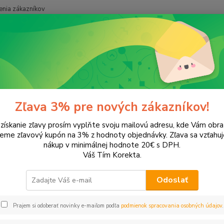
nia zákazníkov
Neviet
Hľadať
+421
onery a náplne do tlačiarní
Hewlett Packard
HP Photosmart
Pho
tosmart C5390
Zľava 3% pre nových zákazníkov!
 získanie zľavy prosím vyplňte svoju mailovú adresu, kde Vám obr
leme zľavový kupón na 3% z hodnoty objednávky. Zľava sa vzťahuj
EUR
Od
nákup v minimálnej hodnote 20€ s DPH.
Váš Tím Korekta.
Odoslať
Upresniť parametr
Prajem si odoberať novinky e-mailom podľa
podmienok spracovania osobných údajov
.