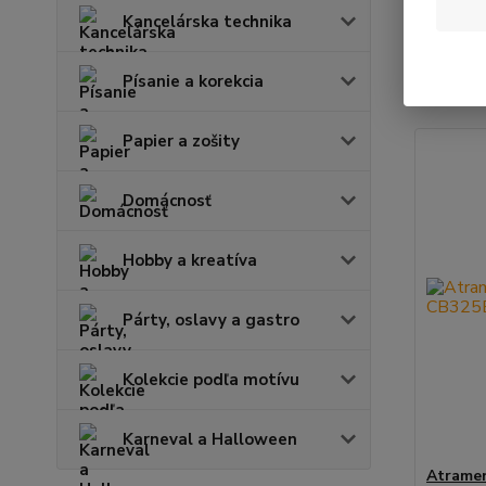
Kancelárska technika
Najnov
Písanie a korekcia
Zobrazuje
Papier a zošity
Domácnosť
Hobby a kreatíva
Párty, oslavy a gastro
Kolekcie podľa motívu
Karneval a Halloween
Atramen