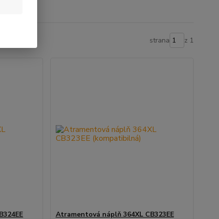
strana
z 1
CB324EE
Atramentová náplň 364XL CB323EE