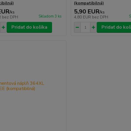
ibilná)
(kompatibilná)
EUR
5,90 EUR
/
ks
/
ks
Skladom 3 ks
S
R
bez DPH
4,80 EUR
bez DPH
Pridať do košíka
Pridať do koš