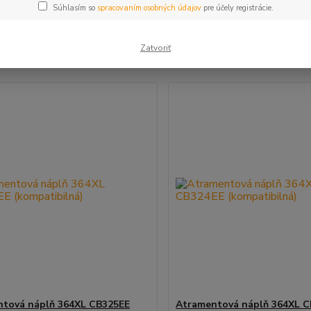
Súhlasím so
spracovaním osobných údajov
pre účely registrácie.
šie
Najlacnejšie
Najdrahšie
Zatvoriť
m 1-4 z 4
tová náplň 364XL CB325EE
Atramentová náplň 364XL 