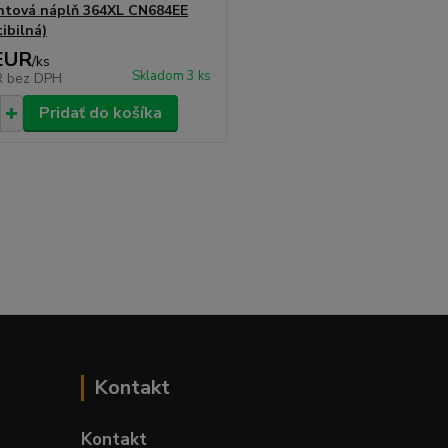
tová náplň 364XL CN684EE
ibilná)
EUR
/
ks
Skladom 3 ks
R
bez DPH
Pridať do košíka
Kontakt
Kontakt