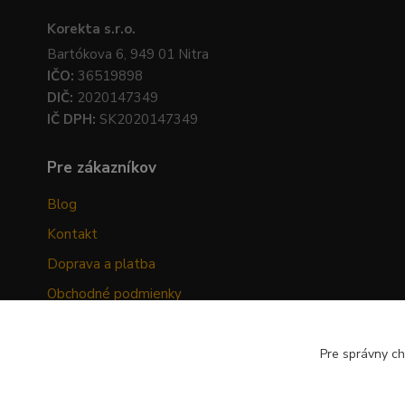
Korekta s.r.o.
Bartókova 6, 949 01 Nitra
IČO:
36519898
DIČ:
2020147349
IČ DPH:
SK2020147349
Pre zákazníkov
Blog
Kontakt
Doprava a platba
Obchodné podmienky
Ochrana osobných údajov
Odstúpenie od zmluvy
Pre správny ch
Hodnotenia zákazníkov