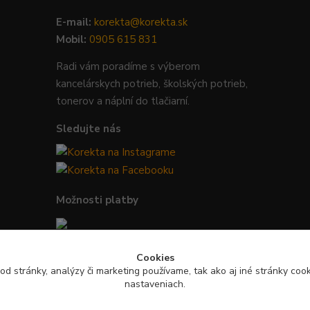
E-mail:
korekta@korekta.sk
Mobil:
0905 615 831
Radi vám poradíme s výberom
kancelárskych potrieb, školských potrieb,
tonerov a náplní do tlačiarní.
Sledujte nás
Možnosti platby
Bezpečná platba kartou, Google Pay,
Cookies
Apple Pay a bankovým prevodom.
od stránky, analýzy či marketing používame, tak ako aj iné stránky cooki
nastaveniach.