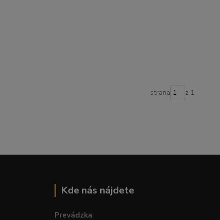
strana
z 1
Kde nás nájdete
Prevádzka
: