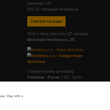
Jelenecká 129
951 01, Nitrianske Hrnčiarovce
Zobraziť na mape
MHD v Nitre: linka číslo
27
, zastávka
Nitrianske Hrnčiarovce, ZŠ
Otváracie hodiny prevádzky:
Pondelok
-
Piatok
: 7:30 - 16:30
es. Viac info v