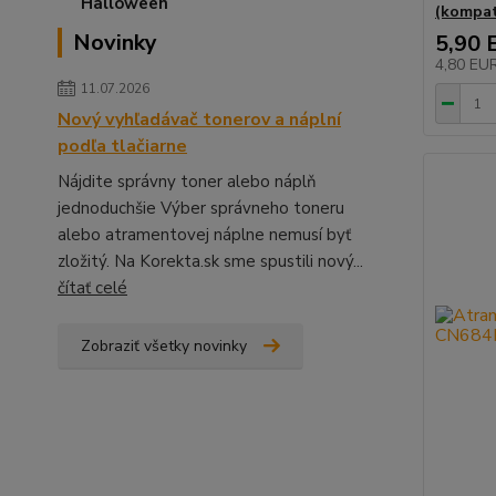
(kompat
Novinky
5,90 
4,80 EU
11.07.2026
Nový vyhľadávač tonerov a náplní
podľa tlačiarne
Nájdite správny toner alebo náplň
jednoduchšie Výber správneho toneru
alebo atramentovej náplne nemusí byť
zložitý. Na Korekta.sk sme spustili nový...
čítať celé
Zobraziť všetky novinky