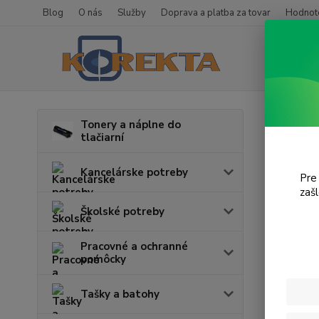
Blog
O nás
Služby
Doprava a platba za tovar
Hodnote
Úvod
T
Tonery a náplne do
tlačiarní
Pho
Kancelárske potreby
Pre
zaš
Cena:
Školské potreby
Pracovné a ochranné
pomôcky
Tašky a batohy