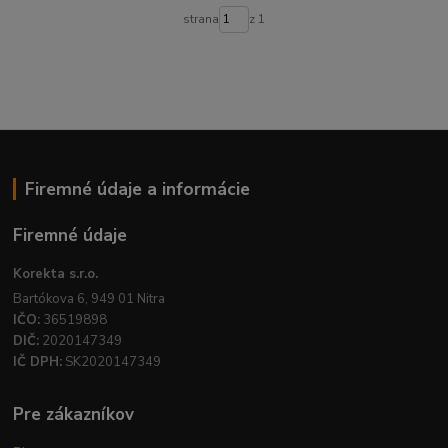
strana
z 1
Firemné údaje a informácie
Firemné údaje
Korekta s.r.o.
Bartókova 6, 949 01 Nitra
IČO:
36519898
DIČ:
2020147349
IČ DPH:
SK2020147349
Pre zákazníkov