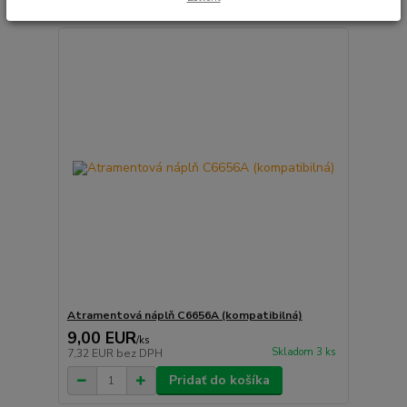
Atramentová náplň C6656A (kompatibilná)
9,00 EUR
/
ks
Skladom 3 ks
7,32 EUR
bez DPH
Pridať do košíka