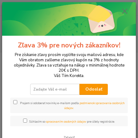
0
ks
EUR
+421 905 615 831
za
0,00 EUR
Menu
Hľadať
Zľava 3% pre nových zákazníkov!
Pre získanie zľavy prosím vyplňte svoju mailovú adresu, kde
Úvod
Tonery a náplne do tlačiarní
Hewlett Packard
HP Photosmart
Vám obratom zašleme zľavový kupón na 3% z hodnoty
Photosmart 7900
objednávky. Zľava sa vzťahuje na nákup v minimálnej hodnote
20€ s DPH.
Photosmart 7900
Váš Tím Korekta.
Odoslať
Upresniť parametre
Prajem si odoberať novinky e-mailom podľa
podmienok spracovania osobných
údajov
.
Najnovšie
Najlacnejšie
Najdrahšie
Súhlasím so
spracovaním osobných údajov
pre účely registrácie.
Zobrazujem 1-2 z 2
Zatvoriť
strana
z 1