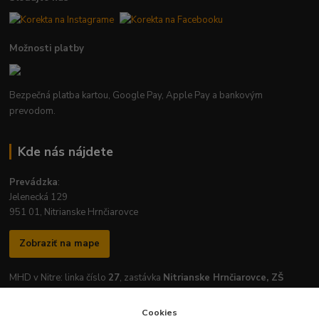
Možnosti platby
Bezpečná platba kartou, Google Pay, Apple Pay a bankovým
prevodom.
Kde nás nájdete
Prevádzka
:
Jelenecká 129
951 01, Nitrianske Hrnčiarovce
Zobraziť na mape
MHD v Nitre: linka číslo
27
, zastávka
Nitrianske Hrnčiarovce, ZŠ
Cookies