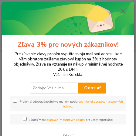
0
ks
EUR
+421 905 615 831
za
0,00 EUR
Menu
Hľadať
Zľava 3% pre nových zákazníkov!
Pre získanie zľavy prosím vyplňte svoju mailovú adresu, kde
Úvod
Tonery a náplne do tlačiarní
Hewlett Packard
HP Photosmart
Vám obratom zašleme zľavový kupón na 3% z hodnoty
Photosmart 2610
objednávky. Zľava sa vzťahuje na nákup v minimálnej hodnote
20€ s DPH.
Photosmart 2610
Váš Tím Korekta.
Odoslať
Upresniť parametre
Prajem si odoberať novinky e-mailom podľa
podmienok spracovania osobných
údajov
.
Najnovšie
Najlacnejšie
Najdrahšie
Súhlasím so
spracovaním osobných údajov
pre účely registrácie.
Zobrazujem 1-2 z 2
Zatvoriť
strana
z 1