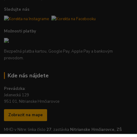
Sledujte nás
Možnosti platby
Bezpečná platba kartou, Google Pay, Apple Pay a bankovým
prevodom.
Kde nás nájdete
Prevádzka
:
Jelenecká 129
951 01, Nitrianske Hrnčiarovce
Zobraziť na mape
MHD v Nitre: linka číslo
27
, zastávka
Nitrianske Hrnčiarovce, ZŠ