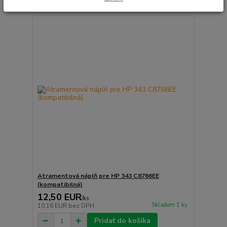
Atramentová náplň pre HP 343 C8766EE
(kompatibilná)
12,50 EUR
/
ks
Skladom 1 ks
10,16 EUR
bez DPH
Pridať do košíka