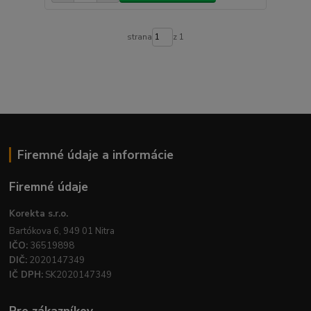
strana
z 1
Firemné údaje a informácie
Firemné údaje
Korekta s.r.o.
Bartókova 6, 949 01 Nitra
IČO:
36519898
DIČ:
2020147349
IČ DPH:
SK2020147349