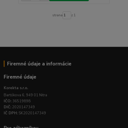
strana
z 1
Firemné údaje a informácie
Firemné údaje
Korekta s.r.o.
Bartókova 6, 949 01 Nitra
IČO:
36519898
DIČ:
2020147349
IČ DPH:
SK2020147349