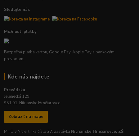
Sledujte nás
Možnosti platby
Bezpečná platba kartou, Google Pay, Apple Pay a bankovým
prevodom.
Kde nás nájdete
Prevádzka
:
Jelenecká 129
951 01, Nitrianske Hrnčiarovce
Zobraziť na mape
MHD v Nitre: linka číslo
27
, zastávka
Nitrianske Hrnčiarovce, ZŠ