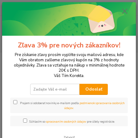
0
ks
EUR
+421 905 615 831
za
0,00 EUR
Menu
Hľadať
Zľava 3% pre nových zákazníkov!
Pre získanie zľavy prosím vyplňte svoju mailovú adresu, kde
Úvod
Tonery a náplne do tlačiarní
Hewlett Packard
HP Photosmart
Vám obratom zašleme zľavový kupón na 3% z hodnoty
Photosmart C-4390
objednávky. Zľava sa vzťahuje na nákup v minimálnej hodnote
20€ s DPH.
Photosmart C-4390
Váš Tím Korekta.
Odoslať
Upresniť parametre
Prajem si odoberať novinky e-mailom podľa
podmienok spracovania osobných
údajov
.
Najnovšie
Najlacnejšie
Najdrahšie
Súhlasím so
spracovaním osobných údajov
pre účely registrácie.
Zobrazujem 1-2 z 2
Zatvoriť
strana
z 1