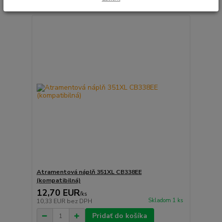
Atramentová náplň 351XL CB338EE
(kompatibilná)
12,70 EUR
/
ks
Skladom 1 ks
10,33 EUR
bez DPH
Pridať do košíka