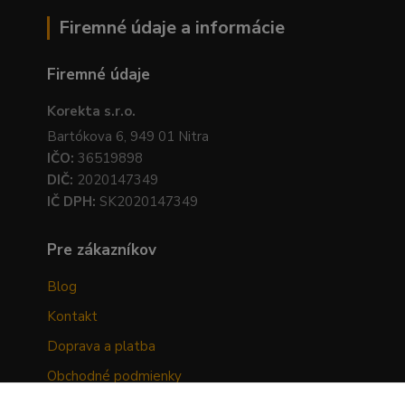
Firemné údaje a informácie
Firemné údaje
Korekta s.r.o.
Bartókova 6, 949 01 Nitra
IČO:
36519898
DIČ:
2020147349
IČ DPH:
SK2020147349
Pre zákazníkov
Blog
Kontakt
Doprava a platba
Obchodné podmienky