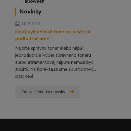
Novinky
11.07.2026
Nový vyhľadávač tonerov a náplní
podľa tlačiarne
Nájdite správny toner alebo náplň
jednoduchšie Výber správneho toneru
alebo atramentovej náplne nemusí byť
zložitý. Na Korekta.sk sme spustili nový...
čítať celé
Zobraziť všetky novinky