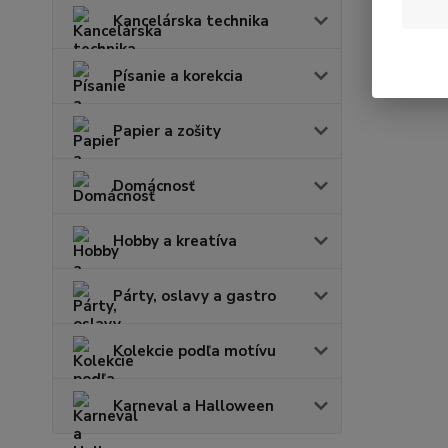
Kancelárska technika
Písanie a korekcia
Papier a zošity
Domácnosť
Hobby a kreatíva
Párty, oslavy a gastro
Kolekcie podľa motívu
Karneval a Halloween