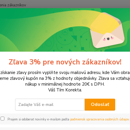
nia zákazníkov
Neviet
Hľadať
+421
onery a náplne do tlačiarní
Hewlett Packard
HP Photosmart
Pho
tosmart 3310
Zľava 3% pre nových zákazníkov!
 získanie zľavy prosím vyplňte svoju mailovú adresu, kde Vám obr
ategórii nebol nájdený žiadny tovar.
leme zľavový kupón na 3% z hodnoty objednávky. Zľava sa vzťahuj
nákup v minimálnej hodnote 20€ s DPH.
Váš Tím Korekta.
Odoslať
Prajem si odoberať novinky e-mailom podľa
podmienok spracovania osobných údajov
.