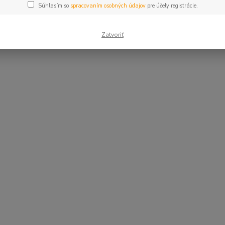
Súhlasím so
spracovaním osobných údajov
pre účely registrácie.
Zatvoriť