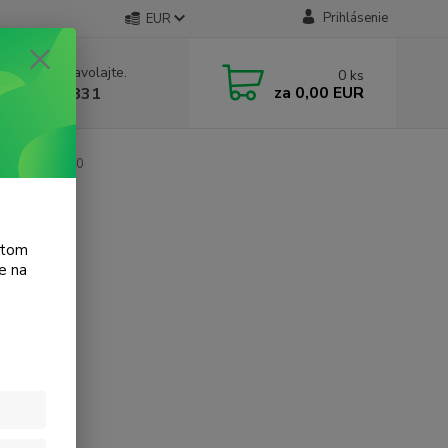
Prihlásenie
EUR
e si rady? Zavolajte.
0
ks
za
0,00 EUR
 905 615 831
tosmart 3310
atom
e na