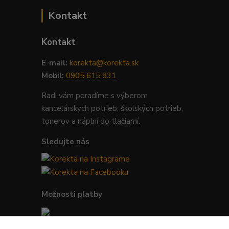
Kontakt
Kontakt
E-mail:
korekta@korekta.sk
Mobil:
0905 615 831
Radi vám poradíme s výberom
kancelárskych potrieb, školských potrieb,
tonerov a náplní do tlačiarní.
Sledujte nás
Možnosti platby