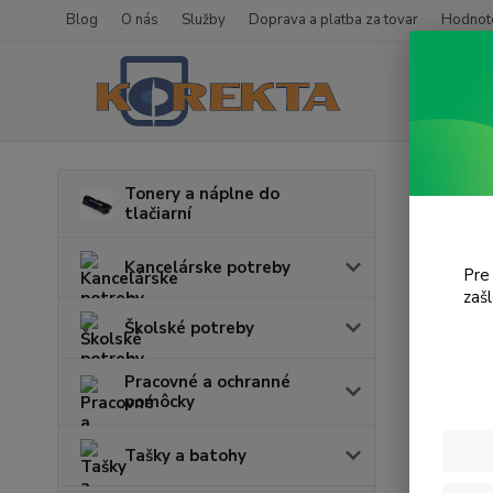
Blog
O nás
Služby
Doprava a platba za tovar
Hodnote
Úvod
T
Tonery a náplne do
tlačiarní
Pho
Kancelárske potreby
Pre
V tejto k
zaš
Školské potreby
Pracovné a ochranné
pomôcky
Tašky a batohy