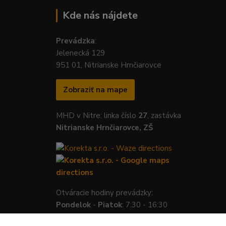
Kde nás nájdete
Prevádzka
:
Jelenecká 129
951 01, Nitrianske Hrnčiarovce
Zobraziť na mape
MHD v Nitre: linka číslo
27
, zastávka
Nitrianske Hrnčiarovce, ZŠ
Otváracie hodiny prevádzky:
Pondelok
-
Piatok
: 7:30 - 16:30