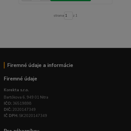
strana
z 1
Firemné údaje a informácie
Firemné údaje
Korekta s.r.o.
Bartókova 6, 949 01 Nitra
IČO:
36519898
DIČ:
2020147349
IČ DPH:
SK2020147349