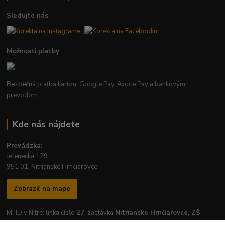
Sledujte nás
Možnosti platby
Bezpečná platba kartou, Google Pay, Apple Pay a bankovým
prevodom.
Kde nás nájdete
Prevádzka
:
Jelenecká 129
951 01, Nitrianske Hrnčiarovce
Zobraziť na mape
MHD v Nitre: linka číslo
27
, zastávka
Nitrianske Hrnčiarovce, ZŠ