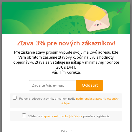
0
ks
EUR
+421 905 615 831
za
0,00 EUR
Menu
Hľadať
Zľava 3% pre nových zákazníkov!
Pre získanie zľavy prosím vyplňte svoju mailovú adresu, kde
Úvod
Tonery a náplne do tlačiarní
Hewlett Packard
HP Photosmart
Vám obratom zašleme zľavový kupón na 3% z hodnoty
Photosmart C-2130
objednávky. Zľava sa vzťahuje na nákup v minimálnej hodnote
20€ s DPH.
Photosmart C-2130
Váš Tím Korekta.
Odoslať
Upresniť parametre
Prajem si odoberať novinky e-mailom podľa
podmienok spracovania osobných
údajov
.
Najnovšie
Najlacnejšie
Najdrahšie
Súhlasím so
spracovaním osobných údajov
pre účely registrácie.
Zobrazujem 1-2 z 2
Zatvoriť
strana
z 1