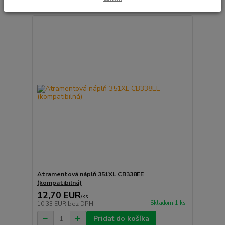
Atramentová náplň 351XL CB338EE
(kompatibilná)
12,70 EUR
/
ks
Skladom 1 ks
10,33 EUR
bez DPH
Pridať do košíka